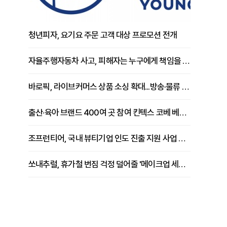
청년피자, 요기요 주문 고객 대상 프로모션 전개
자율주행자동차 사고, 피해자는 누구에게 책임을 물을 수 있을까
바로픽, 라이브커머스 상품 소싱 확대...방송·물류 원스톱 지원 강화
출산·육아 브랜드 400여 곳 참여 킨텍스 코베 베이비페어 개막
조프런티어, 국내 뷰티기업 인도 진출 지원 사업 추진
쏘내추럴, 휴가철 번짐 걱정 덜어줄 '메이크업 세팅 멀티 매직 실러' 제안