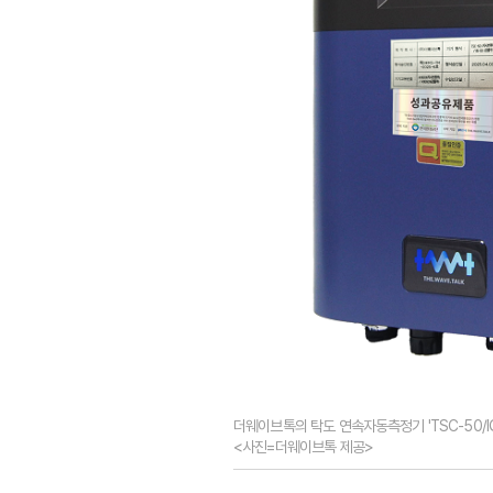
더웨이브톡의 탁도 연속자동측정기 'TSC-50/
<사진=더웨이브톡 제공>