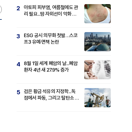
아토피 피부염, 여름철에도 관
2
리 필요...땀·자외선이 악화 요
인
ESG 공시 의무화 첫발…스코
3
프3 유예·면책 논란
8월 1일 세계 폐암의 날...폐암
4
환자 4년 새 27.9% 증가
검은 황금 석유의 지정학...독
5
점에서 파동, 그리고 탈탄소 패
권까지