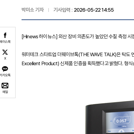
박미소 기자
기사입력 :
2026-05-22 14:55
[Hinews 하이뉴스] 외산 장비 의존도가 높았던 수질 측정 
페이스북
워터테크 스타트업 더웨이브톡(THE WAVE TALK)은 탁도 연
X
Excellent Product) 신제품 인증을 획득했다고 밝혔다. 
카카오톡
메일