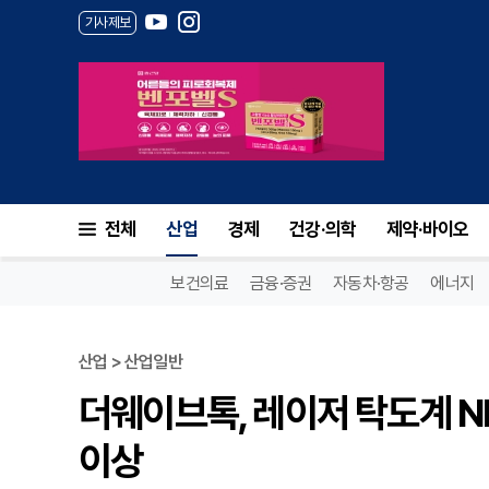
기사제보
전체
산업
경제
건강·의학
제약·바이오
보건의료
금융·증권
자동차·항공
에너지
산업 > 산업일반
더웨이브톡, 레이저 탁도계 NE
이상