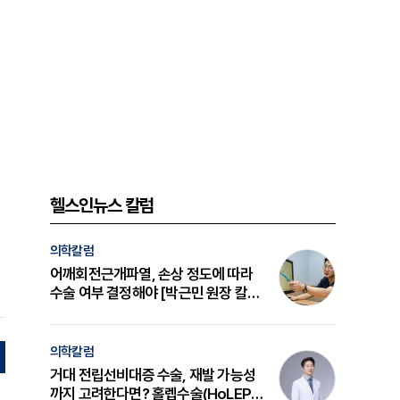
헬스인뉴스 칼럼
의학칼럼
어깨회전근개파열, 손상 정도에 따라
수술 여부 결정해야 [박근민 원장 칼
럼]
의학칼럼
거대 전립선비대증 수술, 재발 가능성
까지 고려한다면? 홀렙수술(HoLEP)