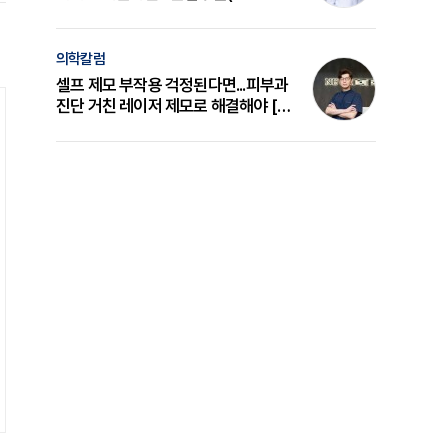
의 원리와 선택 기준 [길건 원장 칼럼]
의학칼럼
셀프 제모 부작용 걱정된다면...피부과
진단 거친 레이저 제모로 해결해야 [변
준석 원장 칼럼]