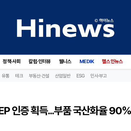
더웨이브톡, 레이저 탁도계 NEP 인증 획득...부품 국산화율 90% 이상
정책·사회
칼럼·인터뷰
웰니스
MEDIK
헬스인뉴스
유통
테크
부동산·건설
산업일반
ESG
인사·부고
P 인증 획득...부품 국산화율 90