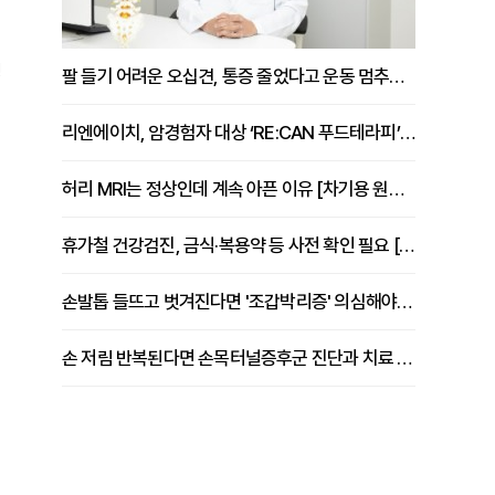
팅
팔 들기 어려운 오십견, 통증 줄었다고 운동 멈추면 안 되는 이유 [이병욱 원장 칼럼]
리엔에이치, 암경험자 대상 ‘RE:CAN 푸드테라피’ 운영
허리 MRI는 정상인데 계속 아픈 이유 [차기용 원장 칼럼]
휴가철 건강검진, 금식·복용약 등 사전 확인 필요 [정도감 원장 칼럼]
손발톱 들뜨고 벗겨진다면 '조갑박리증' 의심해야 [김철윤 원장 칼럼]
손 저림 반복된다면 손목터널증후군 진단과 치료 시기 살펴야 [김동현 원장 칼럼]