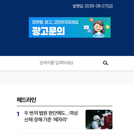
발행일: 2026-08-07(금)
헤드라인
두 번의 법원 판단에도…여성
1
산재 장해 기준 ‘제자리’