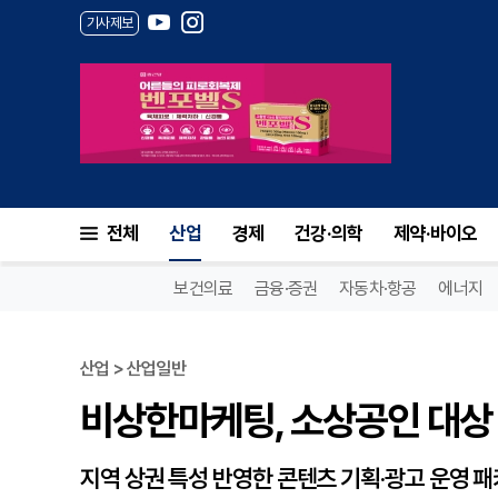
기사제보
비상한마케팅, 소상공인 대상 ‘
전체
산업
경제
건강·의학
제약·바이오
보건의료
금융·증권
자동차·항공
에너지
산업 > 산업일반
비상한마케팅, 소상공인 대상 
지역 상권 특성 반영한 콘텐츠 기획·광고 운영 