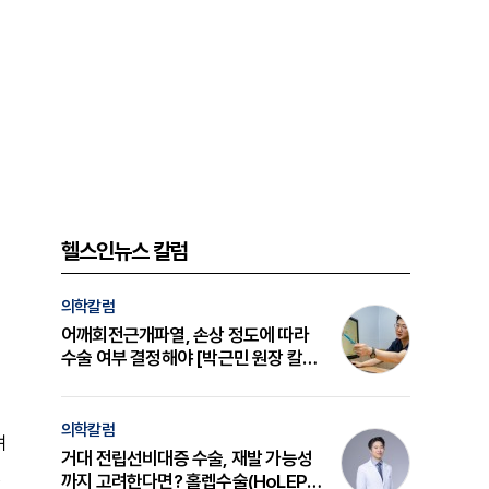
헬스인뉴스 칼럼
의학칼럼
어깨회전근개파열, 손상 정도에 따라
수술 여부 결정해야 [박근민 원장 칼
럼]
의학칼럼
며
거대 전립선비대증 수술, 재발 가능성
까지 고려한다면? 홀렙수술(HoLEP)