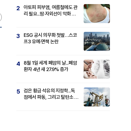
아토피 피부염, 여름철에도 관
2
리 필요...땀·자외선이 악화 요
인
ESG 공시 의무화 첫발…스코
3
프3 유예·면책 논란
8월 1일 세계 폐암의 날...폐암
4
환자 4년 새 27.9% 증가
검은 황금 석유의 지정학...독
5
점에서 파동, 그리고 탈탄소 패
권까지