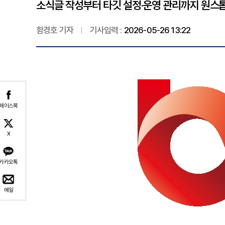
소식글 작성부터 타깃 설정·운영 관리까지 원스
함경호 기자
기사입력 :
2026-05-26 13:22
페이스북
X
카카오톡
메일