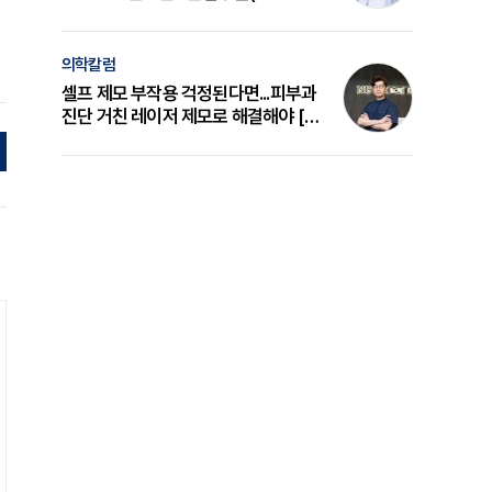
의 원리와 선택 기준 [길건 원장 칼럼]
의학칼럼
셀프 제모 부작용 걱정된다면...피부과
진단 거친 레이저 제모로 해결해야 [변
준석 원장 칼럼]