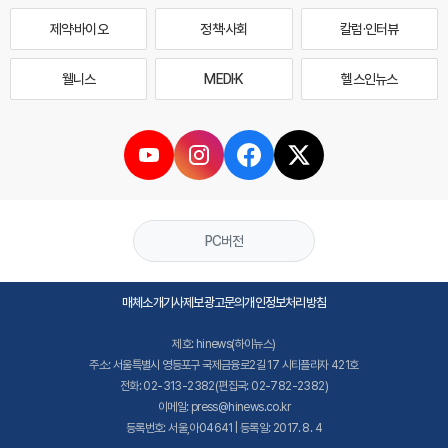
제약·바이오
정책·사회
칼럼·인터뷰
웰니스
MEDI·K
헬스인뉴스
PC버전
매체소개
기사제보
광고문의
개인정보처리방침
제호: hinews(하이뉴스)
주소: 서울특별시 영등포구 국제금융로2길 17 시티플라자 421호
전화: 02-313-2382(편집국: 02-782-2382)
이메일: press@hinews.co.kr
등록번호: 서울,아04641 | 등록일: 2017. 8. 4