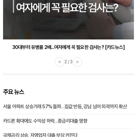
30대부터 유병률 2배...여자에게 꼭 필요한 검사는? [카드뉴스]
감기·독감 예방하고 면역력 높이는 4가지 영양제 [카드뉴스]
<
2 / 3
>
주요 뉴스
서울 아파트 상승거래 57% 돌파…집값 반등, 강남 넘어 외곽까지 확산
카드론 확대에도 수익성 하락…중금리대출 영향
국채금리 상승, 자영업자 대출 부담 커진다