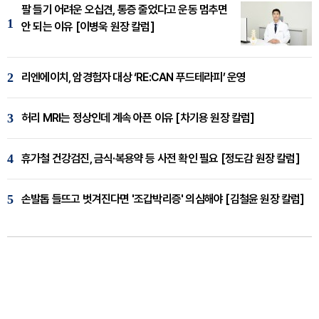
팔 들기 어려운 오십견, 통증 줄었다고 운동 멈추면
1
안 되는 이유 [이병욱 원장 칼럼]
2
리엔에이치, 암경험자 대상 ‘RE:CAN 푸드테라피’ 운영
3
허리 MRI는 정상인데 계속 아픈 이유 [차기용 원장 칼럼]
4
휴가철 건강검진, 금식·복용약 등 사전 확인 필요 [정도감 원장 칼럼]
5
손발톱 들뜨고 벗겨진다면 '조갑박리증' 의심해야 [김철윤 원장 칼럼]