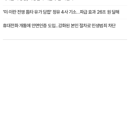
'미·이란 전쟁 틈타 유가 담합' 정유 4사 기소…파급 효과 26조 원 달해
휴대전화 개통에 안면인증 도입...강화된 본인 절차로 민생범죄 차단