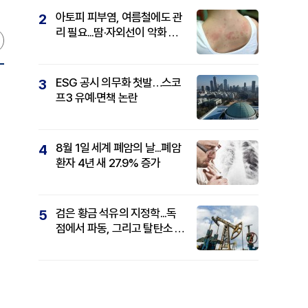
아토피 피부염, 여름철에도 관
2
리 필요...땀·자외선이 악화 요
인
ESG 공시 의무화 첫발…스코
3
프3 유예·면책 논란
8월 1일 세계 폐암의 날...폐암
4
환자 4년 새 27.9% 증가
검은 황금 석유의 지정학...독
5
점에서 파동, 그리고 탈탄소 패
권까지