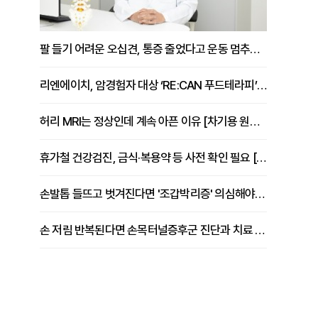
팔 들기 어려운 오십견, 통증 줄었다고 운동 멈추면 안 되는 이유 [이병욱 원장 칼럼]
리엔에이치, 암경험자 대상 ‘RE:CAN 푸드테라피’ 운영
허리 MRI는 정상인데 계속 아픈 이유 [차기용 원장 칼럼]
휴가철 건강검진, 금식·복용약 등 사전 확인 필요 [정도감 원장 칼럼]
손발톱 들뜨고 벗겨진다면 '조갑박리증' 의심해야 [김철윤 원장 칼럼]
손 저림 반복된다면 손목터널증후군 진단과 치료 시기 살펴야 [김동현 원장 칼럼]