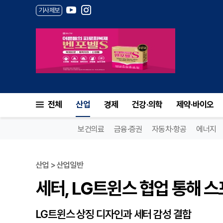
기사제보
세터, LG트윈스 협업 통해 스포
전체
산업
경제
건강·의학
제약·바이오
보건의료
금융·증권
자동차·항공
에너지
산업 > 산업일반
세터, LG트윈스 협업 통해 스
LG트윈스 상징 디자인과 세터 감성 결합