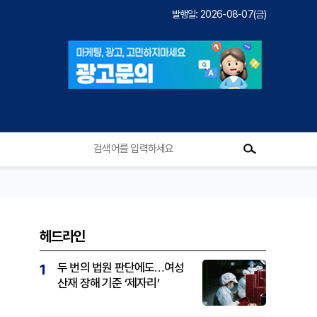
발행일: 2026-08-07(금)
헤드라인
두 번의 법원 판단에도…여성
1
산재 장해 기준 ‘제자리’