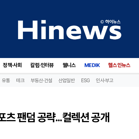
츠 팬덤 공략...컬렉션 공개
정책·사회
칼럼·인터뷰
웰니스
MEDIK
헬스인뉴스
유통
테크
부동산·건설
산업일반
ESG
인사·부고
포츠 팬덤 공략...컬렉션 공개