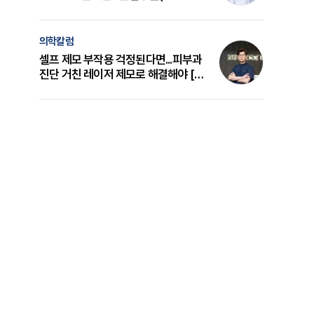
의 원리와 선택 기준 [길건 원장 칼럼]
의학칼럼
셀프 제모 부작용 걱정된다면...피부과
진단 거친 레이저 제모로 해결해야 [변
준석 원장 칼럼]