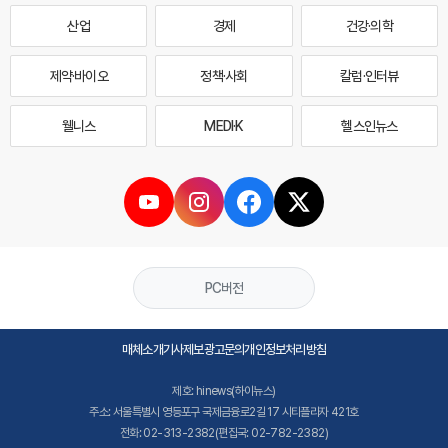
산업
경제
건강·의학
제약·바이오
정책·사회
칼럼·인터뷰
웰니스
MEDI·K
헬스인뉴스
PC버전
매체소개
기사제보
광고문의
개인정보처리방침
제호: hinews(하이뉴스)
주소: 서울특별시 영등포구 국제금융로2길 17 시티플라자 421호
전화: 02-313-2382(편집국: 02-782-2382)