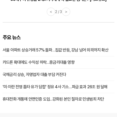
<
2 / 3
>
주요 뉴스
서울 아파트 상승거래 57% 돌파…집값 반등, 강남 넘어 외곽까지 확산
카드론 확대에도 수익성 하락…중금리대출 영향
국채금리 상승, 자영업자 대출 부담 커진다
'미·이란 전쟁 틈타 유가 담합' 정유 4사 기소…파급 효과 26조 원 달해
휴대전화 개통에 안면인증 도입...강화된 본인 절차로 민생범죄 차단