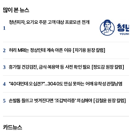
많이 본 뉴스
청년피자, 요기요 주문 고객 대상 프로모션 전개
1
2
허리 MRI는 정상인데 계속 아픈 이유 [차기용 원장 칼럼]
3
휴가철 건강검진, 금식·복용약 등 사전 확인 필요 [정도감 원장 칼럼]
4
"40대인데 오십견?"...3040도 안심 못하는 어깨 유착성 관절낭염
5
손발톱 들뜨고 벗겨진다면 '조갑박리증' 의심해야 [김철윤 원장 칼럼]
카드뉴스