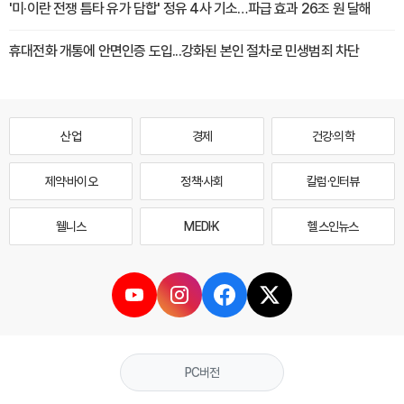
'미·이란 전쟁 틈타 유가 담합' 정유 4사 기소…파급 효과 26조 원 달해
휴대전화 개통에 안면인증 도입...강화된 본인 절차로 민생범죄 차단
산업
경제
건강·의학
제약·바이오
정책·사회
칼럼·인터뷰
웰니스
MEDI·K
헬스인뉴스
PC버전