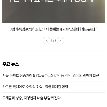
감기·독감 예방하고 면역력 높이는 4가지 영양제 [카드뉴스]
<
3 / 3
>
주요 뉴스
서울 아파트 상승거래 57% 돌파…집값 반등, 강남 넘어 외곽까지 확산
카드론 확대에도 수익성 하락…중금리대출 영향
국채금리 상승, 자영업자 대출 부담 커진다