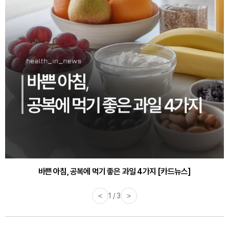
바쁜 아침, 공복에 먹기 좋은 과일 4가지 [카드뉴스]
<
1 / 3
>