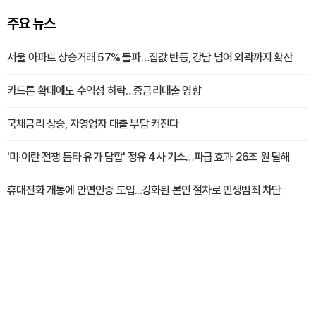
주요 뉴스
서울 아파트 상승거래 57% 돌파…집값 반등, 강남 넘어 외곽까지 확산
카드론 확대에도 수익성 하락…중금리대출 영향
국채금리 상승, 자영업자 대출 부담 커진다
'미·이란 전쟁 틈타 유가 담합' 정유 4사 기소…파급 효과 26조 원 달해
휴대전화 개통에 안면인증 도입...강화된 본인 절차로 민생범죄 차단