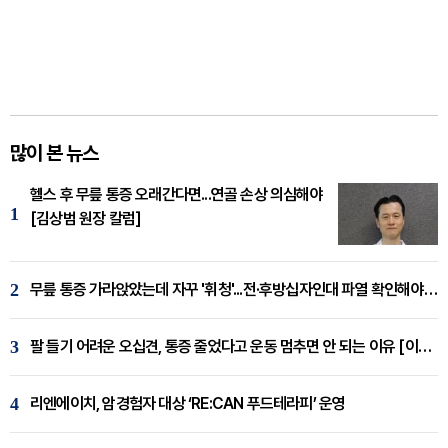
많이 본 뉴스
헬스 후 무릎 통증 오래간다면...연골 손상 의심해야
1
[김상범 원장 칼럼]
2
무릎 통증 가라앉았는데 자꾸 '휘청'...전·후방십자인대 파열 확인해야 [곽우경 원장 칼럼]
3
팔 들기 어려운 오십견, 통증 줄었다고 운동 멈추면 안 되는 이유 [이병욱 원장 칼럼]
4
리엔에이치, 암경험자 대상 ‘RE:CAN 푸드테라피’ 운영