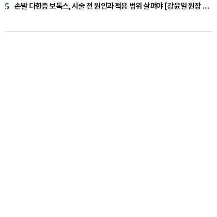
5
손발 다한증 보톡스, 시술 전 원인과 적용 범위 살펴야 [강윤일 원장 칼럼]