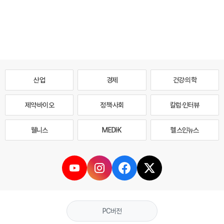
산업
경제
건강·의학
제약·바이오
정책·사회
칼럼·인터뷰
웰니스
MEDI·K
헬스인뉴스
PC버전