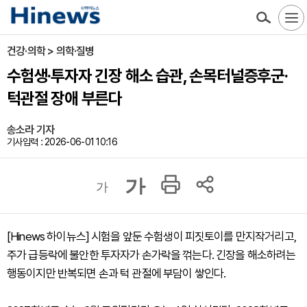
건강·의학 > 의학·질병
수험생·투자자 긴장 해소 습관, 손목터널증후군·
턱관절 장애 부른다
송소라 기자
기사입력 : 2026-06-01 10:16
가
가
[Hinews 하이뉴스] 시험을 앞둔 수험생이 피짓토이를 만지작거리고,
주가 급등락에 불안한 투자자가 손가락을 꺾는다. 긴장을 해소하려는
행동이지만 반복되면 손과 턱 관절에 부담이 쌓인다.