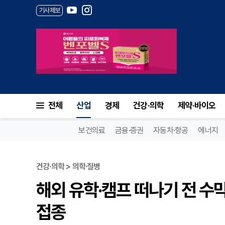
기사제보
전체
산업
경제
건강·의학
제약·바이오
보건의료
금융·증권
자동차·항공
에너지
건강·의학 > 의학·질병
해외 유학·캠프 떠나기 전 수막
접종