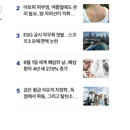
아토피 피부염, 여름철에도 관
2
리 필요...땀·자외선이 악화 요
인
ESG 공시 의무화 첫발…스코
3
프3 유예·면책 논란
8월 1일 세계 폐암의 날...폐암
4
환자 4년 새 27.9% 증가
검은 황금 석유의 지정학...독
5
점에서 파동, 그리고 탈탄소 패
권까지