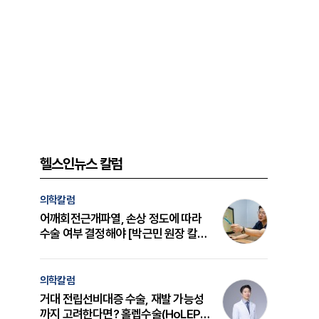
헬스인뉴스 칼럼
의학칼럼
어깨회전근개파열, 손상 정도에 따라
수술 여부 결정해야 [박근민 원장 칼
럼]
의학칼럼
거대 전립선비대증 수술, 재발 가능성
까지 고려한다면? 홀렙수술(HoLEP)