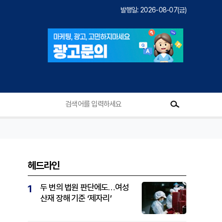
발행일: 2026-08-07(금)
헤드라인
두 번의 법원 판단에도…여성
1
산재 장해 기준 ‘제자리’