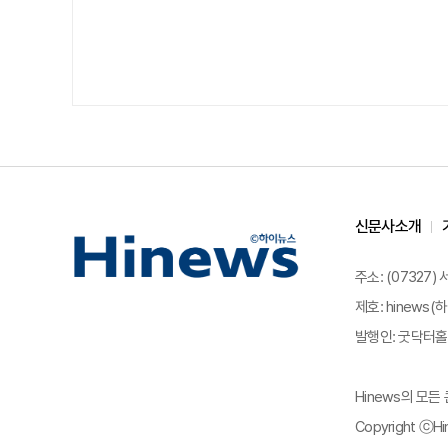
신문사소개
주소: (07327)
제호: hinews(하
발행인: 굿닥터홀딩
Hinews의 모
Copyright ⓒHin