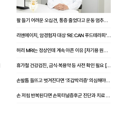
팔 들기 어려운 오십견, 통증 줄었다고 운동 멈추면 안 되는 이유 [이병욱 원장 칼럼]
리엔에이치, 암경험자 대상 ‘RE:CAN 푸드테라피’ 운영
허리 MRI는 정상인데 계속 아픈 이유 [차기용 원장 칼럼]
휴가철 건강검진, 금식·복용약 등 사전 확인 필요 [정도감 원장 칼럼]
에
손발톱 들뜨고 벗겨진다면 '조갑박리증' 의심해야 [김철윤 원장 칼럼]
손 저림 반복된다면 손목터널증후군 진단과 치료 시기 살펴야 [김동현 원장 칼럼]