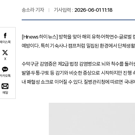
송소라 기자
기사입력 :
2026-06-01 11:18
[Hinews 하이뉴스] 방학을 맞아 해외 유학·어학연수·글로
페이스북
예방이다. 특히 기숙사나 캠프처럼 밀집된 환경에서 단체생활
X
수막구균 감염증은 제2급 법정 감염병으로 뇌와 척수를 둘러
발열·두통·구토 등 감기와 비슷한 증상으로 시작하지만 진행 
카카오톡
내 패혈성 쇼크로 이어질 수 있다. 질병관리청에 따르면 국내에서도 
메일