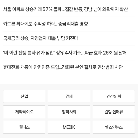
서울 아파트 상승거래 57% 돌파…집값 반등, 강남 넘어 외곽까지 확산
카드론 확대에도 수익성 하락…중금리대출 영향
국채금리 상승, 자영업자 대출 부담 커진다
'미·이란 전쟁 틈타 유가 담합' 정유 4사 기소…파급 효과 26조 원 달해
휴대전화 개통에 안면인증 도입...강화된 본인 절차로 민생범죄 차단
산업
경제
건강·의학
제약·바이오
정책·사회
칼럼·인터뷰
웰니스
MEDI·K
헬스인뉴스