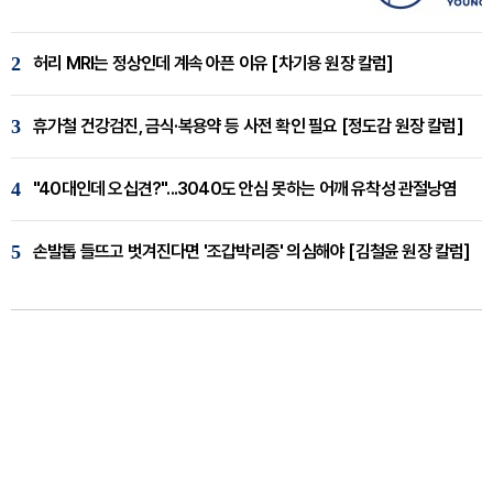
2
허리 MRI는 정상인데 계속 아픈 이유 [차기용 원장 칼럼]
3
휴가철 건강검진, 금식·복용약 등 사전 확인 필요 [정도감 원장 칼럼]
4
"40대인데 오십견?"...3040도 안심 못하는 어깨 유착성 관절낭염
5
손발톱 들뜨고 벗겨진다면 '조갑박리증' 의심해야 [김철윤 원장 칼럼]