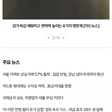
감기·독감 예방하고 면역력 높이는 4가지 영양제 [카드뉴스]
<
3 / 3
>
주요 뉴스
서울 아파트 상승거래 57% 돌파…집값 반등, 강남 넘어 외곽까지 확산
카드론 확대에도 수익성 하락…중금리대출 영향
국채금리 상승, 자영업자 대출 부담 커진다
'미·이란 전쟁 틈타 유가 담합' 정유 4사 기소…파급 효과 26조 원 달해