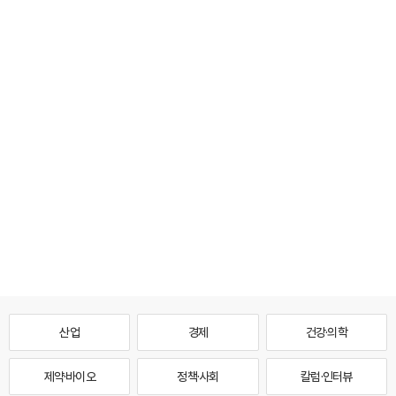
산업
경제
건강·의학
제약·바이오
정책·사회
칼럼·인터뷰