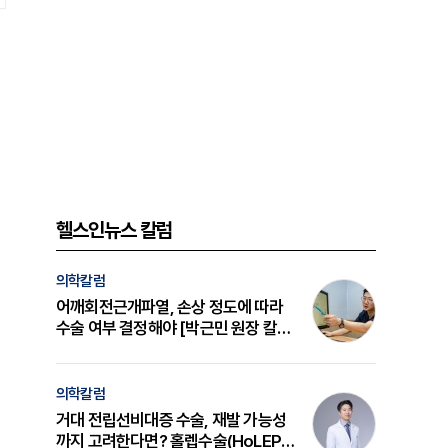
헬스인뉴스 칼럼
의학칼럼
어깨회전근개파열, 손상 정도에 따라
수술 여부 결정해야 [박근민 원장 칼
럼]
의학칼럼
거대 전립선비대증 수술, 재발 가능성
까지 고려한다면? 홀렙수술(HoLEP)