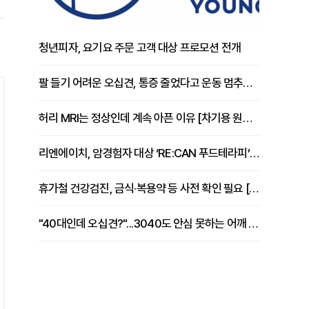
청년피자, 요기요 주문 고객 대상 프로모션 전개
팔 들기 어려운 오십견, 통증 줄었다고 운동 멈추면 안 되는 이유 [이병욱 원장 칼럼]
허리 MRI는 정상인데 계속 아픈 이유 [차기용 원장 칼럼]
리엔에이치, 암경험자 대상 ‘RE:CAN 푸드테라피’ 운영
휴가철 건강검진, 금식·복용약 등 사전 확인 필요 [정도감 원장 칼럼]
"40대인데 오십견?"...3040도 안심 못하는 어깨 유착성 관절낭염