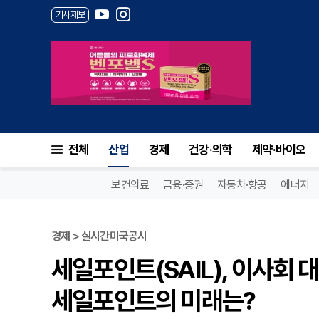
기사제보
전체
산업
경제
건강·의학
제약·바이오
보건의료
금융·증권
자동차·항공
에너지
경제 > 실시간미국공시
세일포인트(SAIL), 이사회
세일포인트의 미래는?