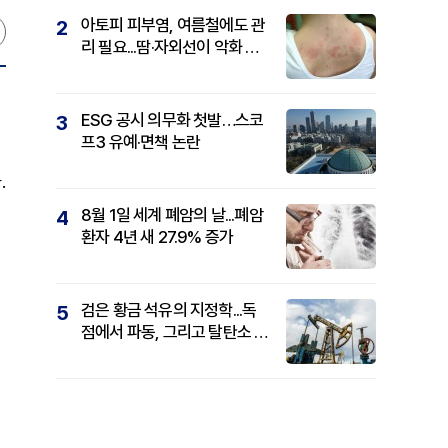
아토피 피부염, 여름철에도 관
2
리 필요...땀·자외선이 악화 요
인
ESG 공시 의무화 첫발…스코
3
프3 유예·면책 논란
.
8월 1일 세계 폐암의 날...폐암
4
환자 4년 새 27.9% 증가
검은 황금 석유의 지정학...독
5
점에서 파동, 그리고 탈탄소 패
권까지