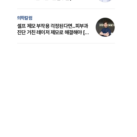
의 원리와 선택 기준 [길건 원장 칼럼]
의학칼럼
셀프 제모 부작용 걱정된다면...피부과
진단 거친 레이저 제모로 해결해야 [변
준석 원장 칼럼]