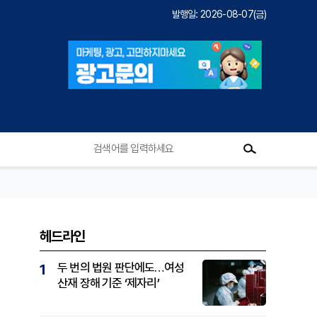
발행일: 2026-08-07(금)
헤드라인
두 번의 법원 판단에도…여성
1
산재 장해 기준 ‘제자리’