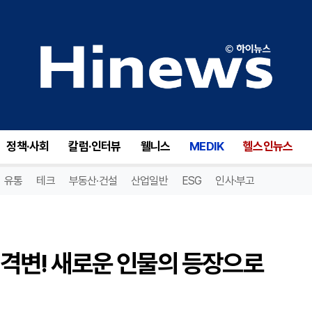
세일포인트(SAIL), 이사회 대격변! 새로운 인물의 등장으로 세일포인트의 미래는?
정책·사회
칼럼·인터뷰
웰니스
MEDIK
헬스인뉴스
유통
테크
부동산·건설
산업일반
ESG
인사·부고
 대격변! 새로운 인물의 등장으로