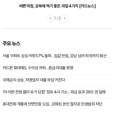
30대부터 유병률 2배...여자에게 꼭 필요한 검사는? [카드뉴스]
바쁜 아침, 공복에 먹기 좋은 과일 4가지 [카드뉴스]
<
1 / 3
>
주요 뉴스
서울 아파트 상승거래 57% 돌파…집값 반등, 강남 넘어 외곽까지 확산
카드론 확대에도 수익성 하락…중금리대출 영향
국채금리 상승, 자영업자 대출 부담 커진다
'미·이란 전쟁 틈타 유가 담합' 정유 4사 기소…파급 효과 26조 원 달해
휴대전화 개통에 안면인증 도입...강화된 본인 절차로 민생범죄 차단