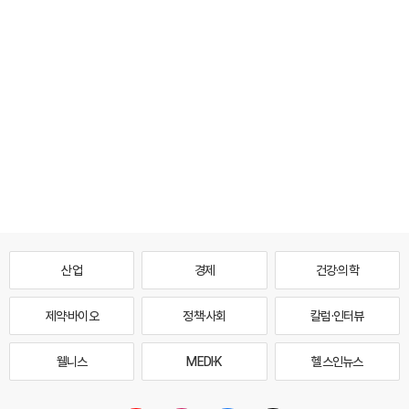
산업
경제
건강·의학
제약·바이오
정책·사회
칼럼·인터뷰
웰니스
MEDI·K
헬스인뉴스