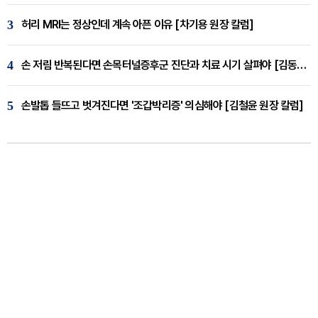
3
허리 MRI는 정상인데 계속 아픈 이유 [차기용 원장 칼럼]
4
손 저림 반복된다면 손목터널증후군 진단과 치료 시기 살펴야 [김동현 원장 칼럼]
5
손발톱 들뜨고 벗겨진다면 '조갑박리증' 의심해야 [김철윤 원장 칼럼]