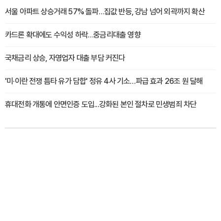
서울 아파트 상승거래 57% 돌파…집값 반등, 강남 넘어 외곽까지 확산
카드론 확대에도 수익성 하락…중금리대출 영향
국채금리 상승, 자영업자 대출 부담 커진다
'미·이란 전쟁 틈타 유가 담합' 정유 4사 기소…파급 효과 26조 원 달해
휴대전화 개통에 안면인증 도입...강화된 본인 절차로 민생범죄 차단