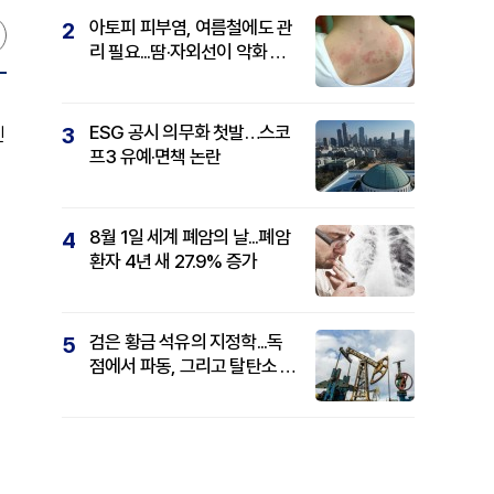
아토피 피부염, 여름철에도 관
2
리 필요...땀·자외선이 악화 요
인
ESG 공시 의무화 첫발…스코
3
인
프3 유예·면책 논란
8월 1일 세계 폐암의 날...폐암
4
환자 4년 새 27.9% 증가
검은 황금 석유의 지정학...독
5
점에서 파동, 그리고 탈탄소 패
권까지