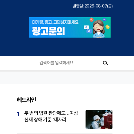
발행일: 2026-08-07(금)
헤드라인
두 번의 법원 판단에도…여성
1
산재 장해 기준 ‘제자리’