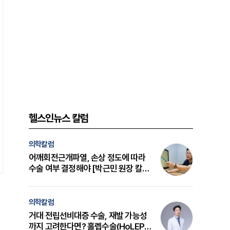
헬스인뉴스 칼럼
의학칼럼
어깨회전근개파열, 손상 정도에 따라
수술 여부 결정해야 [박근민 원장 칼
럼]
의학칼럼
거대 전립선비대증 수술, 재발 가능성
까지 고려한다면? 홀렙수술(HoLEP)