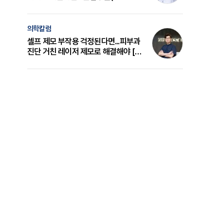
의 원리와 선택 기준 [길건 원장 칼럼]
의학칼럼
셀프 제모 부작용 걱정된다면...피부과
진단 거친 레이저 제모로 해결해야 [변
준석 원장 칼럼]