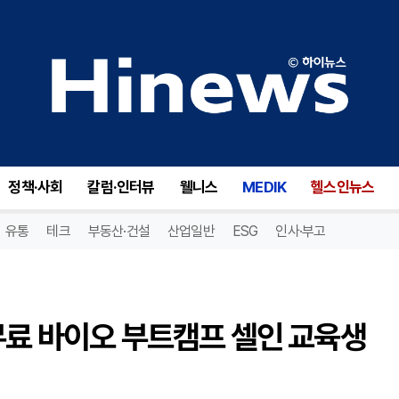
료 바이오 부트캠프 셀인 교육생 모집
정책·사회
칼럼·인터뷰
웰니스
MEDIK
헬스인뉴스
유통
테크
부동산·건설
산업일반
ESG
인사·부고
무료 바이오 부트캠프 셀인 교육생