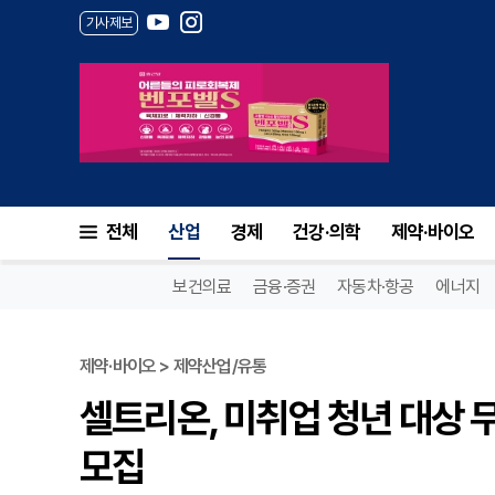
기사제보
셀트리온, 미취업 청년 대상 무
전체
산업
경제
건강·의학
제약·바이오
보건의료
금융·증권
자동차·항공
에너지
제약·바이오 > 제약산업/유통
셀트리온, 미취업 청년 대상 
모집