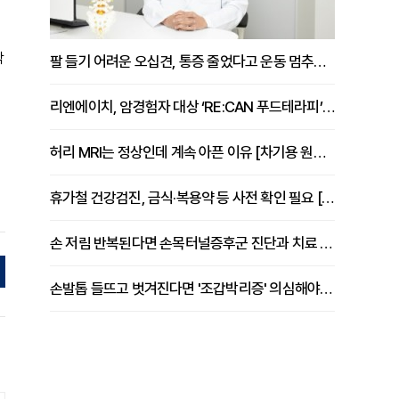
작
팔 들기 어려운 오십견, 통증 줄었다고 운동 멈추면 안 되는 이유 [이병욱 원장 칼럼]
리엔에이치, 암경험자 대상 ‘RE:CAN 푸드테라피’ 운영
허리 MRI는 정상인데 계속 아픈 이유 [차기용 원장 칼럼]
휴가철 건강검진, 금식·복용약 등 사전 확인 필요 [정도감 원장 칼럼]
손 저림 반복된다면 손목터널증후군 진단과 치료 시기 살펴야 [김동현 원장 칼럼]
손발톱 들뜨고 벗겨진다면 '조갑박리증' 의심해야 [김철윤 원장 칼럼]