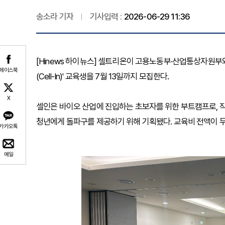
송소라 기자
기사입력 :
2026-06-29 11:36
[Hinews 하이뉴스] 셀트리온이 고용노동부·산업통상자원부와
페이스북
(Cell-In)' 교육생을 7월 13일까지 모집한다.
X
셀인은 바이오 산업에 진입하는 초보자를 위한 부트캠프로, 
청년에게 돌파구를 제공하기 위해 기획됐다. 교육비 전액이 무
카카오톡
메일