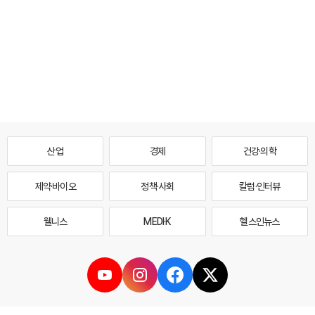
산업
경제
건강·의학
제약·바이오
정책·사회
칼럼·인터뷰
웰니스
MEDI·K
헬스인뉴스