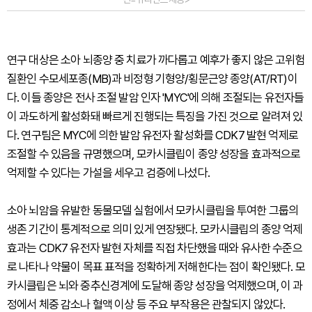
연구 대상은 소아 뇌종양 중 치료가 까다롭고 예후가 좋지 않은 고위험
질환인 수모세포종(MB)과 비정형 기형양/횡문근양 종양(AT/RT)이
다. 이들 종양은 전사 조절 발암 인자 'MYC'에 의해 조절되는 유전자들
이 과도하게 활성화돼 빠르게 진행되는 특징을 가진 것으로 알려져 있
다. 연구팀은 MYC에 의한 발암 유전자 활성화를 CDK7 발현 억제로
조절할 수 있음을 규명했으며, 모카시클립이 종양 성장을 효과적으로
억제할 수 있다는 가설을 세우고 검증에 나섰다.
소아 뇌암을 유발한 동물모델 실험에서 모카시클립을 투여한 그룹의
생존 기간이 통계적으로 의미 있게 연장됐다. 모카시클립의 종양 억제
효과는 CDK7 유전자 발현 자체를 직접 차단했을 때와 유사한 수준으
로 나타나 약물이 목표 표적을 정확하게 저해한다는 점이 확인됐다. 모
카시클립은 뇌와 중추신경계에 도달해 종양 성장을 억제했으며, 이 과
정에서 체중 감소나 혈액 이상 등 주요 부작용은 관찰되지 않았다.