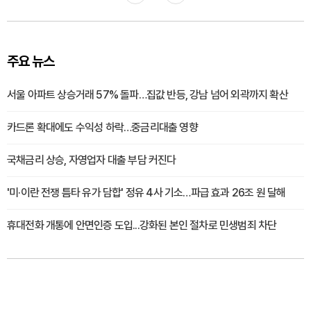
주요 뉴스
서울 아파트 상승거래 57% 돌파…집값 반등, 강남 넘어 외곽까지 확산
카드론 확대에도 수익성 하락…중금리대출 영향
국채금리 상승, 자영업자 대출 부담 커진다
'미·이란 전쟁 틈타 유가 담합' 정유 4사 기소…파급 효과 26조 원 달해
휴대전화 개통에 안면인증 도입...강화된 본인 절차로 민생범죄 차단