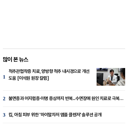
많이 본 뉴스
척추관협착증 치료, 양방향 척추 내시경으로 개선
1
도움 [이석원 원장 칼럼]
2
불면증과 어지럼증·이명 증상까지 반복...수면장애 원인 치료로 극복해야
3
킵, 아침 피부 위한 '하이알차저 앰플 클렌저' 솔루션 공개