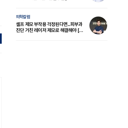
의 원리와 선택 기준 [길건 원장 칼럼]
의학칼럼
셀프 제모 부작용 걱정된다면...피부과
진단 거친 레이저 제모로 해결해야 [변
준석 원장 칼럼]