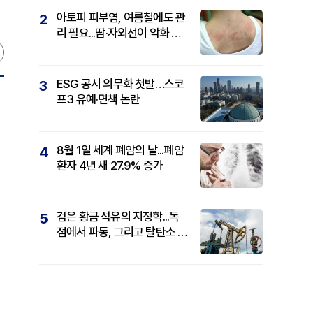
아토피 피부염, 여름철에도 관
2
리 필요...땀·자외선이 악화 요
인
ESG 공시 의무화 첫발…스코
3
프3 유예·면책 논란
8월 1일 세계 폐암의 날...폐암
4
환자 4년 새 27.9% 증가
검은 황금 석유의 지정학...독
5
점에서 파동, 그리고 탈탄소 패
권까지