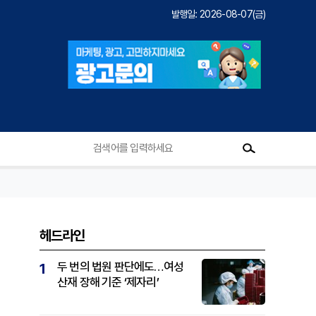
발행일: 2026-08-07(금)
헤드라인
두 번의 법원 판단에도…여성
1
산재 장해 기준 ‘제자리’