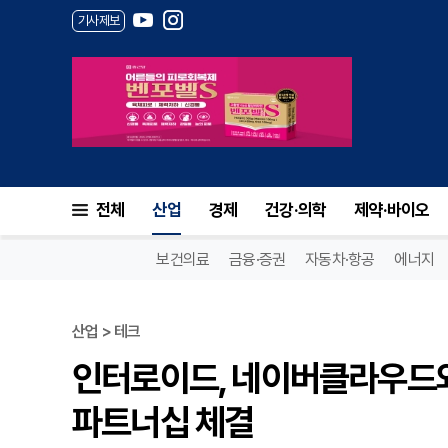
기사제보
전체
산업
경제
건강·의학
제약·바이오
보건의료
금융·증권
자동차·항공
에너지
산업 > 테크
인터로이드, 네이버클라우드와
파트너십 체결