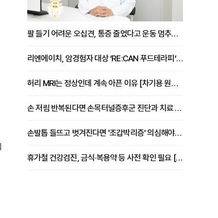
팔 들기 어려운 오십견, 통증 줄었다고 운동 멈추면 안 되는 이유 [이병욱 원장 칼럼]
리엔에이치, 암경험자 대상 ‘RE:CAN 푸드테라피’ 운영
허리 MRI는 정상인데 계속 아픈 이유 [차기용 원장 칼럼]
손 저림 반복된다면 손목터널증후군 진단과 치료 시기 살펴야 [김동현 원장 칼럼]
손발톱 들뜨고 벗겨진다면 '조갑박리증' 의심해야 [김철윤 원장 칼럼]
템
휴가철 건강검진, 금식·복용약 등 사전 확인 필요 [정도감 원장 칼럼]