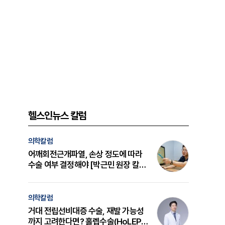
헬스인뉴스 칼럼
의학칼럼
어깨회전근개파열, 손상 정도에 따라
수술 여부 결정해야 [박근민 원장 칼
럼]
의학칼럼
거대 전립선비대증 수술, 재발 가능성
까지 고려한다면? 홀렙수술(HoLEP)