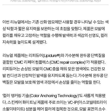
시세이도 프로페셔널, '컬러뮤즈' 리뉴얼 <사진=시세이도 프로페셔널 제공>
이번 리뉴얼에서는 기존 산화 염모제만 사용할 경우 나타날 수 있는 색
상 탁함과 짧은 유지력을 보완하는 데 초점을 맞췄다. 제품은 모발에
컬러를 채우고 고정하는 역할을 수행해 발색력과 색감의 선명도, 컬러
지속력을 높이도록 설계됐다.
리뉴얼 제품에는 리피듀어(Lipidure®)와 가수분해 완두콩 단백질을
결합한 'CMC 리페어 컴플렉스(CMC repair complex)'가 적용됐다.
리피듀어는 손상된 모발의 CMC층을 채워 잦은 염색에도 건강한 모
발 컨디션과 안정적인 발색을 유지하도록 돕는다. 가수분해 완두콩 단
백질은 모발을 보호해 염색 과정에서 손상을 줄이는 역할을 한다.
'컬러 앵커링 기술(Color Anchoring Technology)'도 새롭게 적용됐
다. 스킨케어 화이트닝 제품에 주로 쓰이는 VC-IP(아스코빌테트라이
소팔미테이트) 성분을 헤어 컬러에 접목한 것으로, 모발 표면의 소수