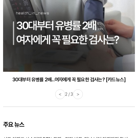
30대부터 유병률 2배...여자에게 꼭 필요한 검사는? [카드뉴스]
감기·독감 예방하고 면역력 높이는 4가지 영양제 [카드뉴스]
<
3 / 3
>
주요 뉴스