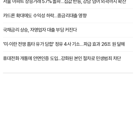
서울 아파트 상승거래 57% 돌파…집값 반등, 강남 넘어 외곽까지 확산
카드론 확대에도 수익성 하락…중금리대출 영향
국채금리 상승, 자영업자 대출 부담 커진다
'미·이란 전쟁 틈타 유가 담합' 정유 4사 기소…파급 효과 26조 원 달해
휴대전화 개통에 안면인증 도입...강화된 본인 절차로 민생범죄 차단