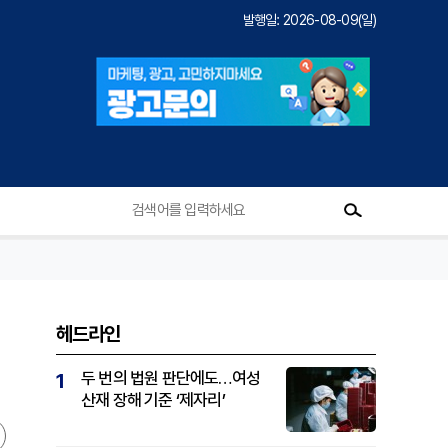
발행일: 2026-08-09(일)
헤드라인
두 번의 법원 판단에도…여성
1
산재 장해 기준 ‘제자리’