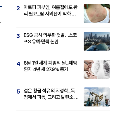
아토피 피부염, 여름철에도 관
2
리 필요...땀·자외선이 악화 요
인
가
ESG 공시 의무화 첫발…스코
3
프3 유예·면책 논란
8월 1일 세계 폐암의 날...폐암
4
환자 4년 새 27.9% 증가
검은 황금 석유의 지정학...독
5
점에서 파동, 그리고 탈탄소 패
권까지