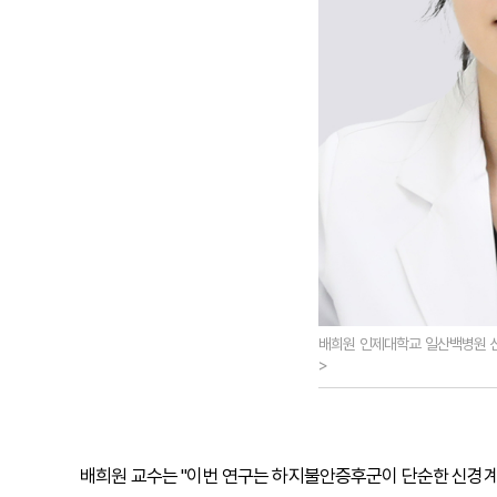
배희원 인제대학교 일산백병원 
>
배희원 교수는 "이번 연구는 하지불안증후군이 단순한 신경계