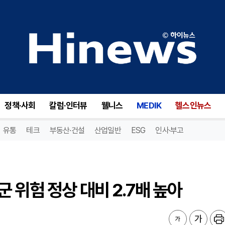
위험 정상 대비 2.7배 높아
정책·사회
칼럼·인터뷰
웰니스
MEDIK
헬스인뉴스
유통
테크
부동산·건설
산업일반
ESG
인사·부고
 위험 정상 대비 2.7배 높아