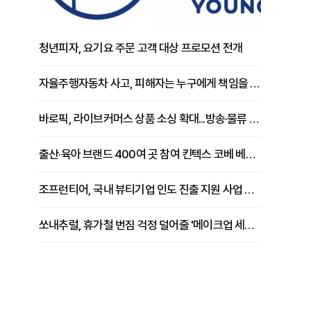
청년피자, 요기요 주문 고객 대상 프로모션 전개
자율주행자동차 사고, 피해자는 누구에게 책임을 물을 수 있을까
바로픽, 라이브커머스 상품 소싱 확대...방송·물류 원스톱 지원 강화
출산·육아 브랜드 400여 곳 참여 킨텍스 코베 베이비페어 개막
조프런티어, 국내 뷰티기업 인도 진출 지원 사업 추진
쏘내추럴, 휴가철 번짐 걱정 덜어줄 '메이크업 세팅 멀티 매직 실러' 제안