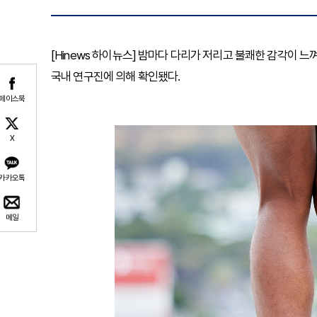
[Hinews 하이뉴스] 밤마다 다리가 저리고 불쾌한 감각이
국내 연구진에 의해 확인됐다.
페이스북
X
카카오톡
메일