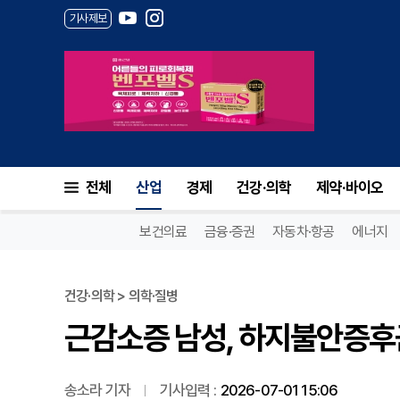
기사제보
근감소증 남성, 하지불안증후군 
전체
산업
경제
건강·의학
제약·바이오
보건의료
금융·증권
자동차·항공
에너지
건강·의학 > 의학·질병
근감소증 남성, 하지불안증후군
송소라 기자
기사입력 :
2026-07-01 15:06