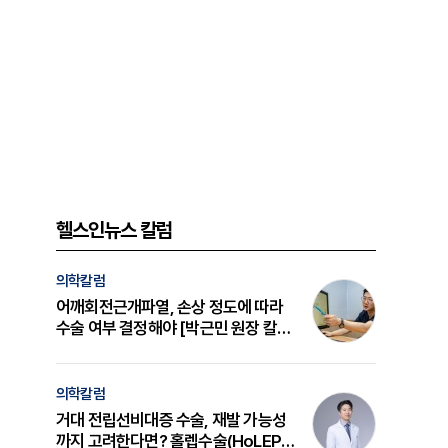
헬스인뉴스 칼럼
의학칼럼
어깨회전근개파열, 손상 정도에 따라
수술 여부 결정해야 [박근민 원장 칼
럼]
의학칼럼
거대 전립선비대증 수술, 재발 가능성
며
까지 고려한다면? 홀렙수술(HoLEP)