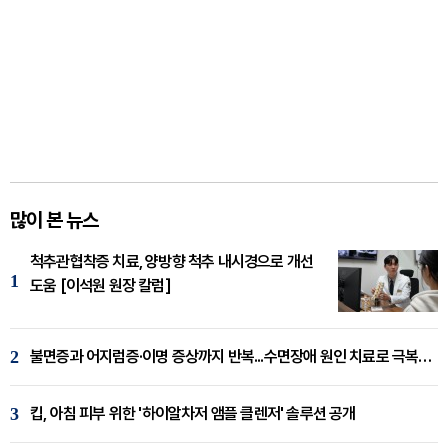
많이 본 뉴스
척추관협착증 치료, 양방향 척추 내시경으로 개선
1
도움 [이석원 원장 칼럼]
2
불면증과 어지럼증·이명 증상까지 반복...수면장애 원인 치료로 극복해야
3
킵, 아침 피부 위한 '하이알차저 앰플 클렌저' 솔루션 공개