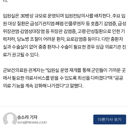
다.
입원실은 30병상 규모로 운영되며 입원전담의사를 배치한다. 주요 입
원 대상 질환은 급성기관지염·폐렴·인플루엔자 등 호흡기 감염증, 급성
위장관염·감염성대장염 등 위장관 감염증, 고령·만성질환으로 인한 기
력저하, 당뇨병 조절이 어려운 환자, 요로감염증 등이다. 다만 중환자
실과 수술실이 없어 중증 환자나 수술이 필요한 경우 상급 의료기관 진
료가 권고될 수 있다.
군보건의료원 관계자는 "입원실 운영 재개를 통해 군민들이 가까운 곳
에서 필요한 의료서비스를 받을 수 있도록 최선을 다하겠다"며 "공공
의료 기능을 계속 강화해 나가겠다"고 말했다.
송소라 기자
다른기사 보기
sora@hinews.co.kr