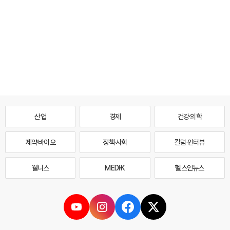
산업
경제
건강·의학
제약·바이오
정책·사회
칼럼·인터뷰
웰니스
MEDI·K
헬스인뉴스