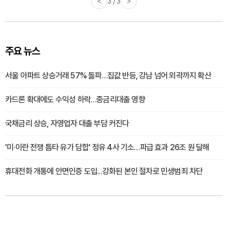
<
3 / 3
>
주요 뉴스
서울 아파트 상승거래 57% 돌파…집값 반등, 강남 넘어 외곽까지 확산
카드론 확대에도 수익성 하락…중금리대출 영향
국채금리 상승, 자영업자 대출 부담 커진다
'미·이란 전쟁 틈타 유가 담합' 정유 4사 기소…파급 효과 26조 원 달해
휴대전화 개통에 안면인증 도입...강화된 본인 절차로 민생범죄 차단