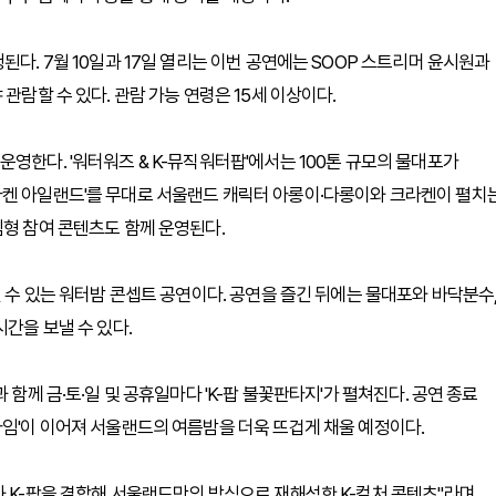
된다. 7월 10일과 17일 열리는 이번 공연에는 SOOP 스트리머 윤시원과
관람할 수 있다. 관람 가능 연령은 15세 이상이다.
영한다. '워터워즈 & K-뮤직워터팝'에서는 100톤 규모의 물대포가
라켄 아일랜드'를 무대로 서울랜드 캐릭터 아롱이·다롱이와 크라켄이 펼치
임형 참여 콘텐츠도 함께 운영된다.
길 수 있는 워터밤 콘셉트 공연이다. 공연을 즐긴 뒤에는 물대포와 바닥분수
시간을 보낼 수 있다.
 함께 금·토·일 및 공휴일마다 'K-팝 불꽃판타지'가 펼쳐진다. 공연 종료
타임'이 이어져 서울랜드의 여름밤을 더욱 뜨겁게 채울 예정이다.
와 K-팝을 결합해 서울랜드만의 방식으로 재해석한 K-컬처 콘텐츠"라며