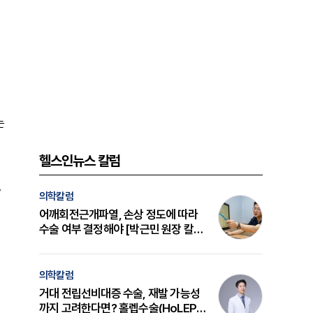
는
헬스인뉴스 칼럼
,
의학칼럼
어깨회전근개파열, 손상 정도에 따라
수술 여부 결정해야 [박근민 원장 칼
럼]
의학칼럼
거대 전립선비대증 수술, 재발 가능성
까지 고려한다면? 홀렙수술(HoLEP)