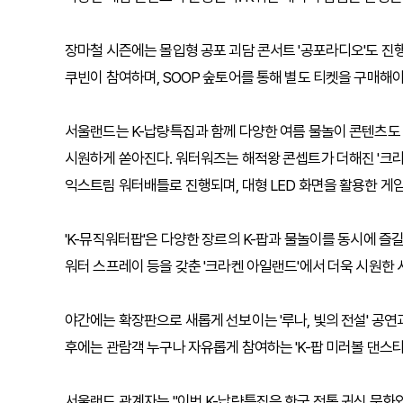
장마철 시즌에는 몰입형 공포 괴담 콘서트 '공포라디오'도 진행
쿠빈이 참여하며, SOOP 숲토어를 통해 별도 티켓을 구매해야 
서울랜드는 K-납량특집과 함께 다양한 여름 물놀이 콘텐츠도 운
시원하게 쏟아진다. 워터워즈는 해적왕 콘셉트가 더해진 '크
익스트림 워터배틀로 진행되며, 대형 LED 화면을 활용한 게
'K-뮤직워터팝'은 다양한 장르의 K-팝과 물놀이를 동시에 즐
워터 스프레이 등을 갖춘 '크라켄 아일랜드'에서 더욱 시원한 
야간에는 확장판으로 새롭게 선보이는 '루나, 빛의 전설' 공연과
후에는 관람객 누구나 자유롭게 참여하는 'K-팝 미러볼 댄스
서울랜드 관계자는 "이번 K-납량특집은 한국 전통 귀신 문화