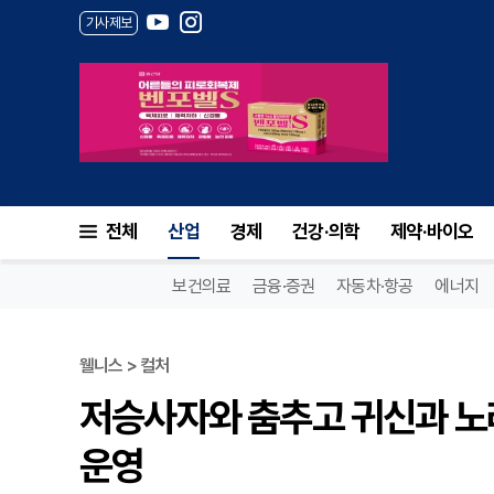
기사제보
전체
산업
경제
건강·의학
제약·바이오
보건의료
금융·증권
자동차·항공
에너지
웰니스 > 컬처
저승사자와 춤추고 귀신과 노래
운영