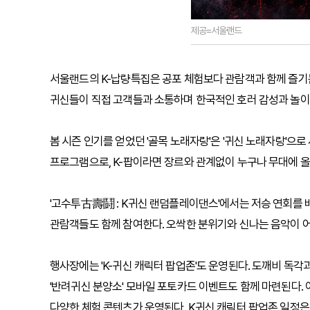
제공=서울랜드
서울랜드의 K-납량특집은 공포 체험보다 관람객과 함께 즐기는
귀신들이 직접 고객들과 소통하며 한국적인 호러 감성과 놀이
봄 시즌 인기를 얻었던 '골목 노래자랑'은 '귀신 노래자랑'으
프로그램으로, K-팝이라면 장르와 관계없이 누구나 무대에 올라
'고수투古壽鬪 : K귀신 랜덤플레이댄스'에서는 저승 연회를
관람객들도 함께 참여한다. 오싹한 분위기와 신나는 음악이 
행사장에는 'K-귀신 캐릭터 팝업존'도 운영된다. 도깨비 독각
'반려귀신 분양소' 모바일 포토카드 이벤트도 함께 마련된다. 이
다양한 체험 콘텐츠가 운영된다. K귀신 캐릭터 팝업존 일정은