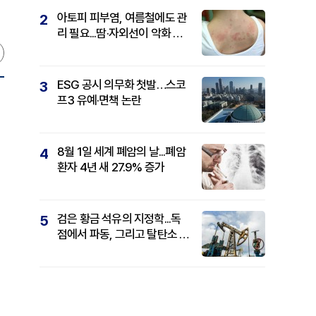
아토피 피부염, 여름철에도 관
2
리 필요...땀·자외선이 악화 요
인
ESG 공시 의무화 첫발…스코
3
프3 유예·면책 논란
8월 1일 세계 폐암의 날...폐암
4
환자 4년 새 27.9% 증가
검은 황금 석유의 지정학...독
5
점에서 파동, 그리고 탈탄소 패
권까지