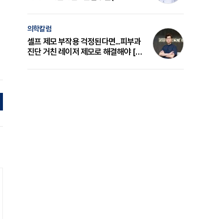
의 원리와 선택 기준 [길건 원장 칼럼]
의학칼럼
셀프 제모 부작용 걱정된다면...피부과
진단 거친 레이저 제모로 해결해야 [변
준석 원장 칼럼]