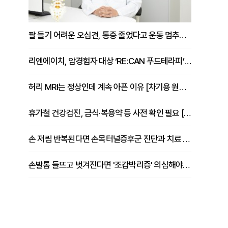
팔 들기 어려운 오십견, 통증 줄었다고 운동 멈추면 안 되는 이유 [이병욱 원장 칼럼]
리엔에이치, 암경험자 대상 ‘RE:CAN 푸드테라피’ 운영
허리 MRI는 정상인데 계속 아픈 이유 [차기용 원장 칼럼]
휴가철 건강검진, 금식·복용약 등 사전 확인 필요 [정도감 원장 칼럼]
손 저림 반복된다면 손목터널증후군 진단과 치료 시기 살펴야 [김동현 원장 칼럼]
손발톱 들뜨고 벗겨진다면 '조갑박리증' 의심해야 [김철윤 원장 칼럼]