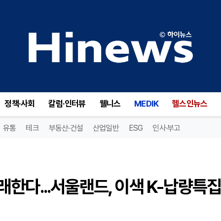
저승사자와 춤추고 귀신과 노래한다...서울랜드, 이색 K-납량특집 운영
정책·사회
칼럼·인터뷰
웰니스
MEDIK
헬스인뉴스
유통
테크
부동산·건설
산업일반
ESG
인사·부고
한다...서울랜드, 이색 K-납량특