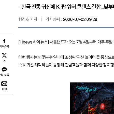
- 한국 전통 귀신에 K-팝·워터 콘텐츠 결합...
함경호 기자
기사입력 :
2026-07-02 09:28
[Hinews 하이뉴스] 서울랜드가 오는 7월 4일부터 매주 
페이스북
이번 행사는 연꽃분수 일대에 조성된 '귀신 놀이터'를 중심으로
X
속 K-귀신 캐릭터들이 등장해 관람객들과 함께 다양한 참여
카카오톡
메일