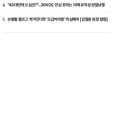
4
"40대인데 오십견?"...3040도 안심 못하는 어깨 유착성 관절낭염
5
손발톱 들뜨고 벗겨진다면 '조갑박리증' 의심해야 [김철윤 원장 칼럼]