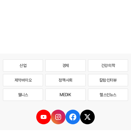
산업
경제
건강·의학
제약·바이오
정책·사회
칼럼·인터뷰
웰니스
MEDI·K
헬스인뉴스