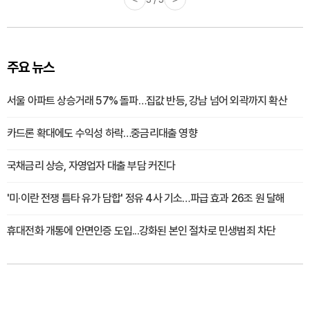
주요 뉴스
서울 아파트 상승거래 57% 돌파…집값 반등, 강남 넘어 외곽까지 확산
카드론 확대에도 수익성 하락…중금리대출 영향
국채금리 상승, 자영업자 대출 부담 커진다
'미·이란 전쟁 틈타 유가 담합' 정유 4사 기소…파급 효과 26조 원 달해
휴대전화 개통에 안면인증 도입...강화된 본인 절차로 민생범죄 차단