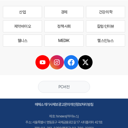
산업
경제
건강·의학
제약·바이오
정책·사회
칼럼·인터뷰
웰니스
MEDI·K
헬스인뉴스
PC버전
매체소개
기사제보
광고문의
개인정보처리방침
제호: hinews(하이뉴스)
주소: 서울특별시 영등포구 국제금융로2길 17 시티플라자 421호