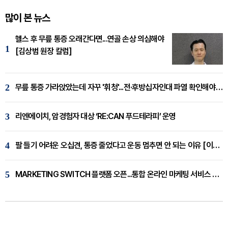
많이 본 뉴스
헬스 후 무릎 통증 오래간다면...연골 손상 의심해야
1
[김상범 원장 칼럼]
2
무릎 통증 가라앉았는데 자꾸 '휘청'...전·후방십자인대 파열 확인해야 [곽우경 원장 칼럼]
3
리엔에이치, 암경험자 대상 ‘RE:CAN 푸드테라피’ 운영
4
팔 들기 어려운 오십견, 통증 줄었다고 운동 멈추면 안 되는 이유 [이병욱 원장 칼럼]
5
MARKETING SWITCH 플랫폼 오픈...통합 온라인 마케팅 서비스 확대