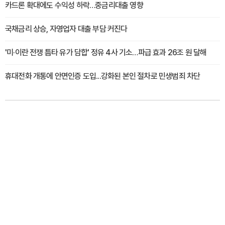
카드론 확대에도 수익성 하락…중금리대출 영향
국채금리 상승, 자영업자 대출 부담 커진다
'미·이란 전쟁 틈타 유가 담합' 정유 4사 기소…파급 효과 26조 원 달해
휴대전화 개통에 안면인증 도입...강화된 본인 절차로 민생범죄 차단