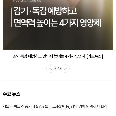
감기·독감 예방하고 면역력 높이는 4가지 영양제 [카드뉴스]
<
3 / 3
>
주요 뉴스
서울 아파트 상승거래 57% 돌파…집값 반등, 강남 넘어 외곽까지 확산