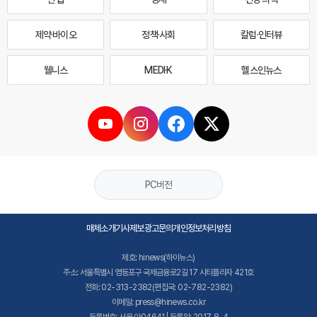
제약·바이오
정책·사회
칼럼·인터뷰
웰니스
MEDI·K
헬스인뉴스
PC버전
매체소개
기사제보
광고문의
개인정보처리방침
제호: hinews(하이뉴스)
주소: 서울특별시 영등포구 국제금융로2길 17 시티플라자 421호
전화: 02-313-2382(편집국: 02-782-2382)
이메일: press@hinews.co.kr
등록번호: 서울,아04641 | 등록일: 2017. 8. 4