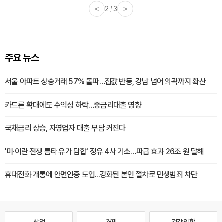
<
2 / 3
>
주요 뉴스
서울 아파트 상승거래 57% 돌파…집값 반등, 강남 넘어 외곽까지 확산
카드론 확대에도 수익성 하락…중금리대출 영향
국채금리 상승, 자영업자 대출 부담 커진다
'미·이란 전쟁 틈타 유가 담합' 정유 4사 기소…파급 효과 26조 원 달해
휴대전화 개통에 안면인증 도입...강화된 본인 절차로 민생범죄 차단
산업
경제
건강·의학