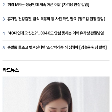
2
허리 MRI는 정상인데 계속 아픈 이유 [차기용 원장 칼럼]
3
휴가철 건강검진, 금식·복용약 등 사전 확인 필요 [정도감 원장 칼럼]
4
"40대인데 오십견?"...3040도 안심 못하는 어깨 유착성 관절낭염
5
손발톱 들뜨고 벗겨진다면 '조갑박리증' 의심해야 [김철윤 원장 칼럼]
카드뉴스