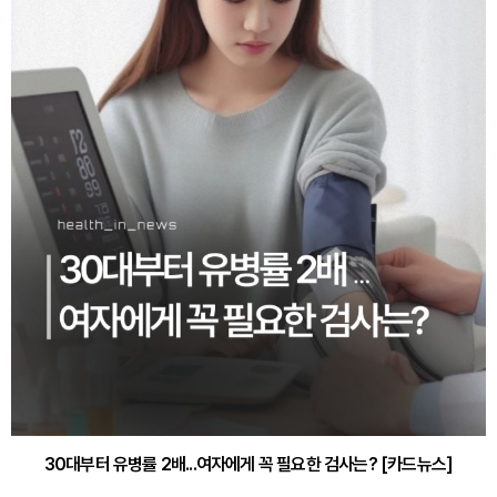
30대부터 유병률 2배...여자에게 꼭 필요한 검사는? [카드뉴스]
감기·독감 예방하고 면역력 높이는 4가지 영양제 [카드뉴스]