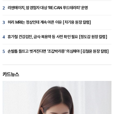
2
리엔에이치, 암경험자 대상 ‘RE:CAN 푸드테라피’ 운영
3
허리 MRI는 정상인데 계속 아픈 이유 [차기용 원장 칼럼]
4
휴가철 건강검진, 금식·복용약 등 사전 확인 필요 [정도감 원장 칼럼]
5
손발톱 들뜨고 벗겨진다면 '조갑박리증' 의심해야 [김철윤 원장 칼럼]
카드뉴스