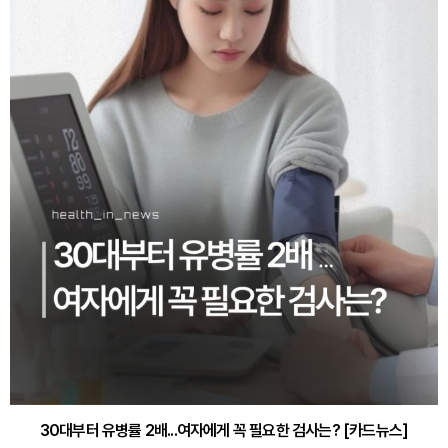
30대부터 유병률 2배...여자에게 꼭 필요한 검사는? [카드뉴스]
감기·독감 예방하고 면역력 높이는 4가지 영양제 [카드뉴스]