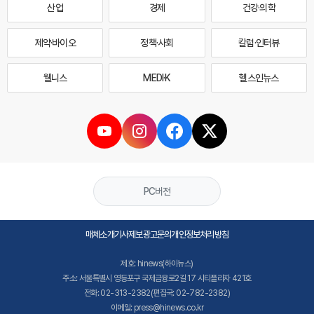
산업
경제
건강·의학
제약·바이오
정책·사회
칼럼·인터뷰
웰니스
MEDI·K
헬스인뉴스
PC버전
매체소개
기사제보
광고문의
개인정보처리방침
제호: hinews(하이뉴스)
주소: 서울특별시 영등포구 국제금융로2길 17 시티플라자 421호
전화: 02-313-2382(편집국: 02-782-2382)
이메일: press@hinews.co.kr