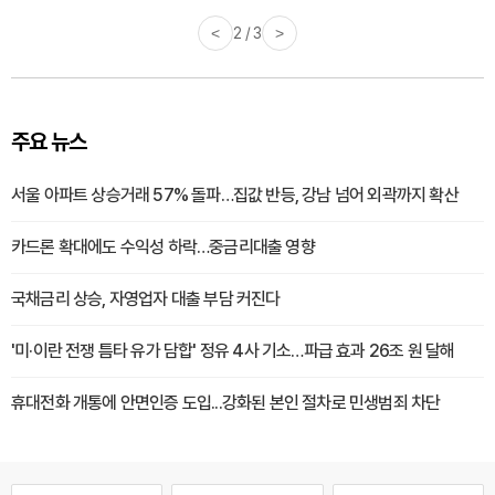
<
2 / 3
>
주요 뉴스
서울 아파트 상승거래 57% 돌파…집값 반등, 강남 넘어 외곽까지 확산
카드론 확대에도 수익성 하락…중금리대출 영향
국채금리 상승, 자영업자 대출 부담 커진다
'미·이란 전쟁 틈타 유가 담합' 정유 4사 기소…파급 효과 26조 원 달해
휴대전화 개통에 안면인증 도입...강화된 본인 절차로 민생범죄 차단