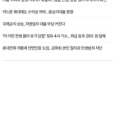
카드론 확대에도 수익성 하락…중금리대출 영향
국채금리 상승, 자영업자 대출 부담 커진다
'미·이란 전쟁 틈타 유가 담합' 정유 4사 기소…파급 효과 26조 원 달해
휴대전화 개통에 안면인증 도입...강화된 본인 절차로 민생범죄 차단