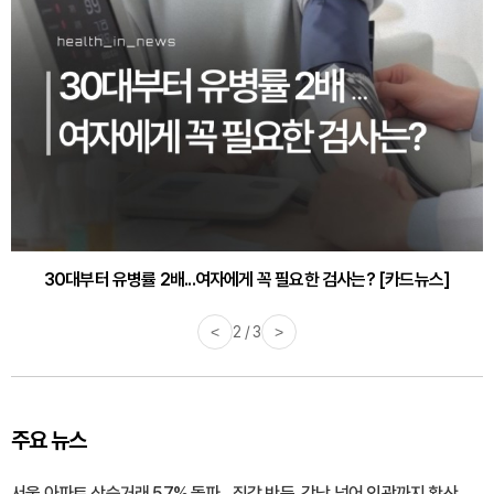
30대부터 유병률 2배...여자에게 꼭 필요한 검사는? [카드뉴스]
<
2 / 3
>
주요 뉴스
서울 아파트 상승거래 57% 돌파…집값 반등, 강남 넘어 외곽까지 확산