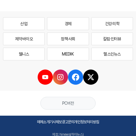
산업
경제
건강·의학
제약·바이오
정책·사회
칼럼·인터뷰
웰니스
MEDI·K
헬스인뉴스
PC버전
매체소개
기사제보
광고문의
개인정보처리방침
제호: hinews(하이뉴스)