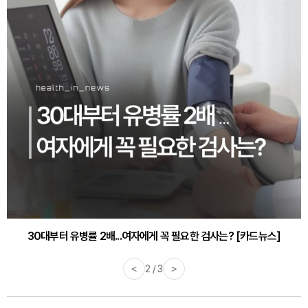
30대부터 유병률 2배...여자에게 꼭 필요한 검사는? [카드뉴스]
감기·독감 예방하고 면역력 높이는 4가지 영양제 [카드뉴스]
<
2 / 3
>