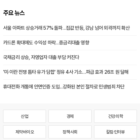
주요 뉴스
서울 아파트 상승거래 57% 돌파…집값 반등, 강남 넘어 외곽까지 확산
카드론 확대에도 수익성 하락…중금리대출 영향
국채금리 상승, 자영업자 대출 부담 커진다
'미·이란 전쟁 틈타 유가 담합' 정유 4사 기소…파급 효과 26조 원 달해
휴대전화 개통에 안면인증 도입...강화된 본인 절차로 민생범죄 차단
산업
경제
건강·의학
제약·바이오
정책·사회
칼럼·인터뷰