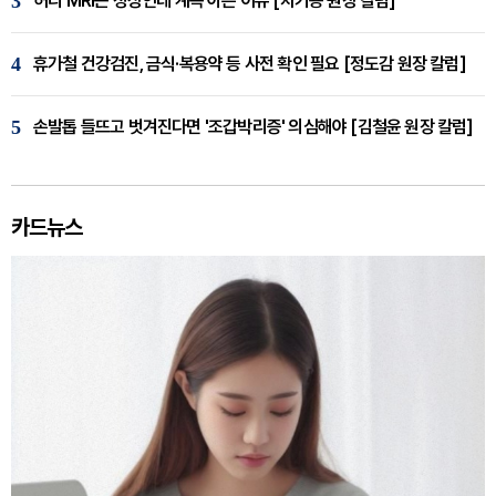
3
허리 MRI는 정상인데 계속 아픈 이유 [차기용 원장 칼럼]
4
휴가철 건강검진, 금식·복용약 등 사전 확인 필요 [정도감 원장 칼럼]
5
손발톱 들뜨고 벗겨진다면 '조갑박리증' 의심해야 [김철윤 원장 칼럼]
카드뉴스