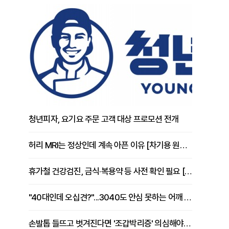
청년피자, 요기요 주문 고객 대상 프로모션 전개
허리 MRI는 정상인데 계속 아픈 이유 [차기용 원장 칼럼]
휴가철 건강검진, 금식·복용약 등 사전 확인 필요 [정도감 원장 칼럼]
"40대인데 오십견?"...3040도 안심 못하는 어깨 유착성 관절낭염
손발톱 들뜨고 벗겨진다면 '조갑박리증' 의심해야 [김철윤 원장 칼럼]