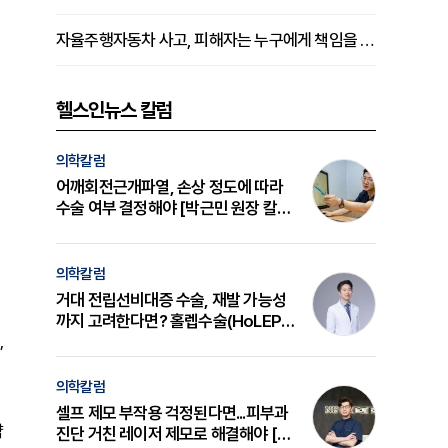
자율주행자동차 사고, 피해자는 누구에게 책임을 물을 수 있을까
헬스인뉴스 칼럼
의학칼럼
어깨회전근개파열, 손상 정도에 따라
수술 여부 결정해야 [박근민 원장 칼
럼]
의학칼럼
거대 전립선비대증 수술, 재발 가능성
까지 고려한다면? 홀렙수술(HoLEP)
,
의 원리와 선택 기준 [길건 원장 칼럼]
의학칼럼
셀프 제모 부작용 걱정된다면...피부과
약
진단 거친 레이저 제모로 해결해야 [변