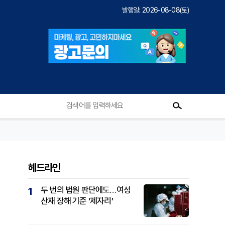
발행일: 2026-08-08(토)
헤드라인
두 번의 법원 판단에도…여성
1
산재 장해 기준 ‘제자리’