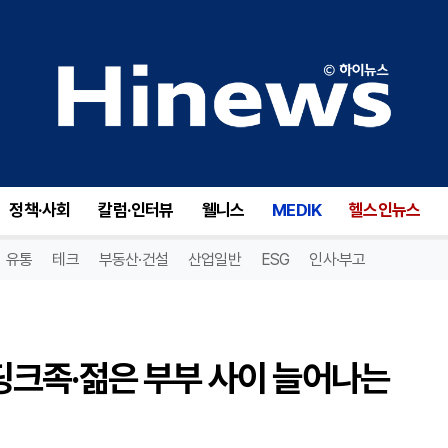
"더 이상 자녀 계획은 없다"...딩크족·젊은 부부 사이 늘어나는 '정관수술' [윤지환 원장 칼럼]
정책·사회
칼럼·인터뷰
웰니스
MEDIK
헬스인뉴스
유통
테크
부동산·건설
산업일반
ESG
인사·부고
..딩크족·젊은 부부 사이 늘어나는
]