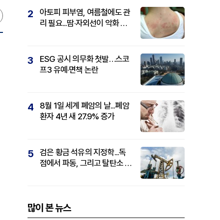
아토피 피부염, 여름철에도 관
2
리 필요...땀·자외선이 악화 요
인
ESG 공시 의무화 첫발…스코
3
프3 유예·면책 논란
8월 1일 세계 폐암의 날...폐암
4
환자 4년 새 27.9% 증가
검은 황금 석유의 지정학...독
5
점에서 파동, 그리고 탈탄소 패
권까지
많이 본 뉴스