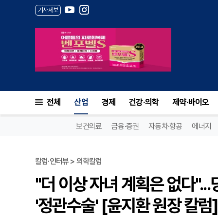
기사제보
전체
산업
경제
건강·의학
제약·바이오
보건의료
금융·증권
자동차·항공
에너지
칼럼·인터뷰 > 의학칼럼
"더 이상 자녀 계획은 없다".
'정관수술' [윤지환 원장 칼럼