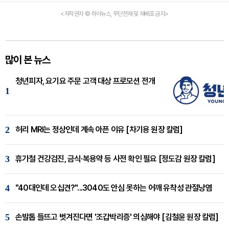
<저작권자 © 하이뉴스, 무단전재 및 재배포 금지>
많이 본 뉴스
청년피자, 요기요 주문 고객 대상 프로모션 전개
1
2
허리 MRI는 정상인데 계속 아픈 이유 [차기용 원장 칼럼]
3
휴가철 건강검진, 금식·복용약 등 사전 확인 필요 [정도감 원장 칼럼]
4
"40대인데 오십견?"...3040도 안심 못하는 어깨 유착성 관절낭염
5
손발톱 들뜨고 벗겨진다면 '조갑박리증' 의심해야 [김철윤 원장 칼럼]