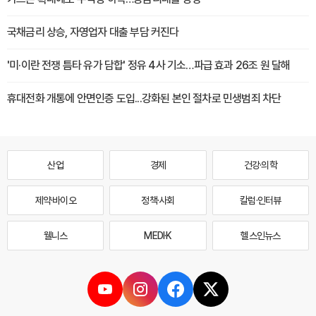
국채금리 상승, 자영업자 대출 부담 커진다
'미·이란 전쟁 틈타 유가 담합' 정유 4사 기소…파급 효과 26조 원 달해
휴대전화 개통에 안면인증 도입...강화된 본인 절차로 민생범죄 차단
산업
경제
건강·의학
제약·바이오
정책·사회
칼럼·인터뷰
웰니스
MEDI·K
헬스인뉴스