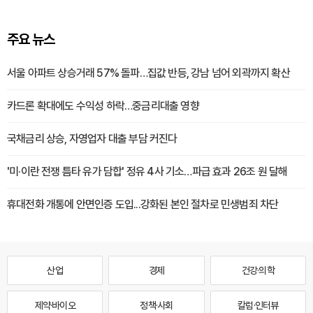
주요 뉴스
서울 아파트 상승거래 57% 돌파…집값 반등, 강남 넘어 외곽까지 확산
카드론 확대에도 수익성 하락…중금리대출 영향
국채금리 상승, 자영업자 대출 부담 커진다
'미·이란 전쟁 틈타 유가 담합' 정유 4사 기소…파급 효과 26조 원 달해
휴대전화 개통에 안면인증 도입...강화된 본인 절차로 민생범죄 차단
산업
경제
건강·의학
제약·바이오
정책·사회
칼럼·인터뷰