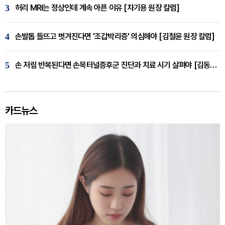
3
허리 MRI는 정상인데 계속 아픈 이유 [차기용 원장 칼럼]
4
손발톱 들뜨고 벗겨진다면 '조갑박리증' 의심해야 [김철윤 원장 칼럼]
5
손 저림 반복된다면 손목터널증후군 진단과 치료 시기 살펴야 [김동현 원장 칼럼]
카드뉴스