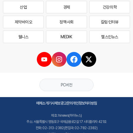
산업
경제
건강·의학
제약·바이오
정책·사회
칼럼·인터뷰
웰니스
MEDI·K
헬스인뉴스
PC버전
매체소개
기사제보
광고문의
개인정보처리방침
제호: hinews(하이뉴스)
주소: 서울특별시 영등포구 국제금융로2길 17 시티플라자 421호
전화: 02-313-2382(편집국: 02-782-2382)