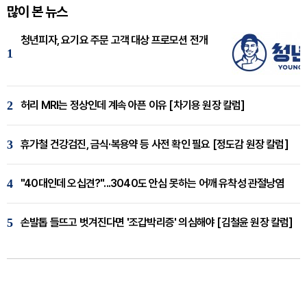
많이 본 뉴스
청년피자, 요기요 주문 고객 대상 프로모션 전개
1
2
허리 MRI는 정상인데 계속 아픈 이유 [차기용 원장 칼럼]
3
휴가철 건강검진, 금식·복용약 등 사전 확인 필요 [정도감 원장 칼럼]
4
"40대인데 오십견?"...3040도 안심 못하는 어깨 유착성 관절낭염
5
손발톱 들뜨고 벗겨진다면 '조갑박리증' 의심해야 [김철윤 원장 칼럼]