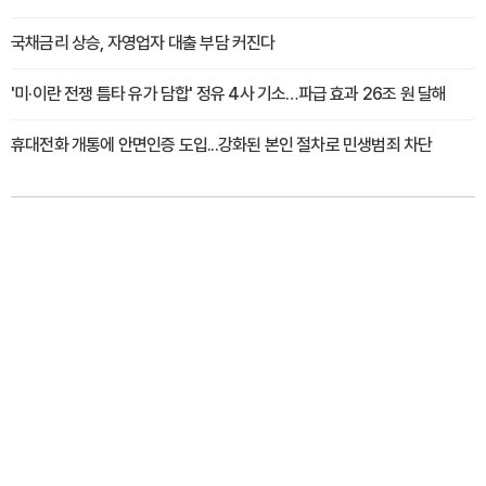
국채금리 상승, 자영업자 대출 부담 커진다
'미·이란 전쟁 틈타 유가 담합' 정유 4사 기소…파급 효과 26조 원 달해
휴대전화 개통에 안면인증 도입...강화된 본인 절차로 민생범죄 차단