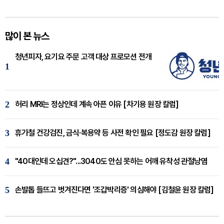
많이 본 뉴스
청년피자, 요기요 주문 고객 대상 프로모션 전개
1
2
허리 MRI는 정상인데 계속 아픈 이유 [차기용 원장 칼럼]
3
휴가철 건강검진, 금식·복용약 등 사전 확인 필요 [정도감 원장 칼럼]
4
"40대인데 오십견?"...3040도 안심 못하는 어깨 유착성 관절낭염
5
손발톱 들뜨고 벗겨진다면 '조갑박리증' 의심해야 [김철윤 원장 칼럼]