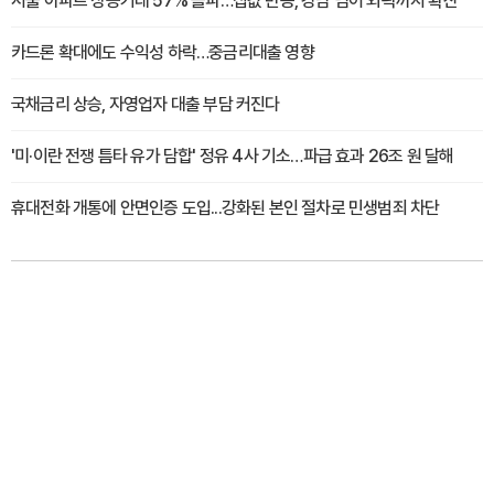
서울 아파트 상승거래 57% 돌파…집값 반등, 강남 넘어 외곽까지 확산
카드론 확대에도 수익성 하락…중금리대출 영향
국채금리 상승, 자영업자 대출 부담 커진다
'미·이란 전쟁 틈타 유가 담합' 정유 4사 기소…파급 효과 26조 원 달해
휴대전화 개통에 안면인증 도입...강화된 본인 절차로 민생범죄 차단