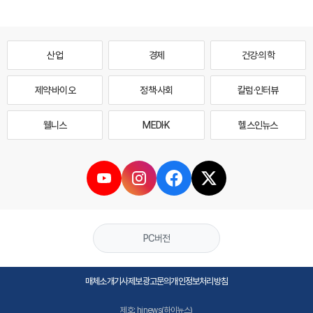
산업
경제
건강·의학
제약·바이오
정책·사회
칼럼·인터뷰
웰니스
MEDI·K
헬스인뉴스
PC버전
매체소개
기사제보
광고문의
개인정보처리방침
제호: hinews(하이뉴스)