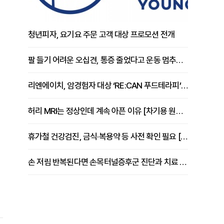
청년피자, 요기요 주문 고객 대상 프로모션 전개
팔 들기 어려운 오십견, 통증 줄었다고 운동 멈추면 안 되는 이유 [이병욱 원장 칼럼]
리엔에이치, 암경험자 대상 ‘RE:CAN 푸드테라피’ 운영
허리 MRI는 정상인데 계속 아픈 이유 [차기용 원장 칼럼]
휴가철 건강검진, 금식·복용약 등 사전 확인 필요 [정도감 원장 칼럼]
손 저림 반복된다면 손목터널증후군 진단과 치료 시기 살펴야 [김동현 원장 칼럼]