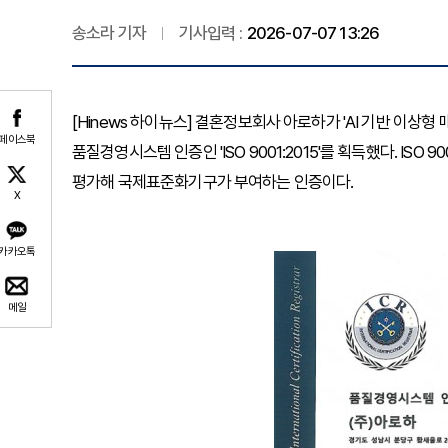
송소라 기자
기사입력 :
2026-07-07 13:26
[Hinews 하이뉴스] 결혼정보회사 아로하가 'AI 기반 이상
페이스북
품질경영시스템 인증인 'ISO 9001:2015'를 획득했다. I
평가해 국제표준화기구가 부여하는 인증이다.
X
카카오톡
메일