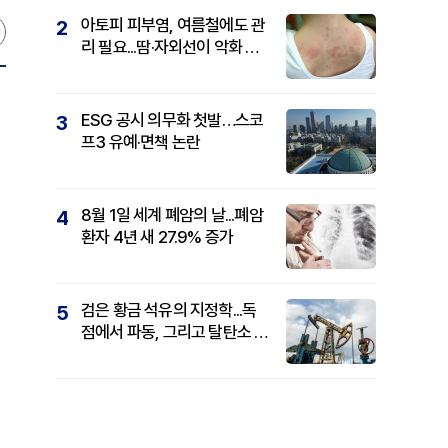
아토피 피부염, 여름철에도 관
2
리 필요...땀·자외선이 악화 요
인
ESG 공시 의무화 첫발…스코
3
프3 유예·면책 논란
8월 1일 세계 폐암의 날...폐암
4
환자 4년 새 27.9% 증가
검은 황금 석유의 지정학...독
5
점에서 파동, 그리고 탈탄소 패
권까지