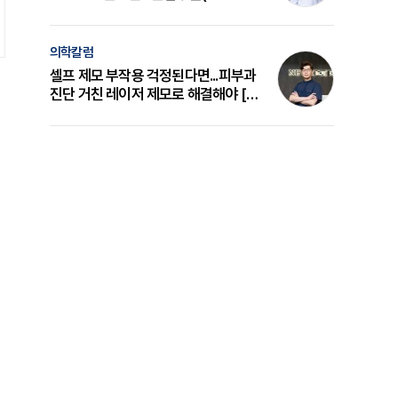
의 원리와 선택 기준 [길건 원장 칼럼]
의학칼럼
셀프 제모 부작용 걱정된다면...피부과
진단 거친 레이저 제모로 해결해야 [변
준석 원장 칼럼]