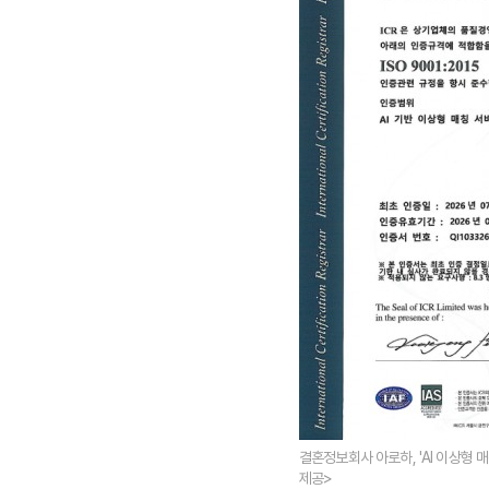
결혼정보회사 아로하, 'AI 이상형 매
제공>