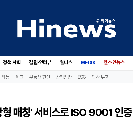
결혼정보회사 아로하, 'AI 이상형 매칭' 서비스로 ISO 9001 인증 획득
정책·사회
칼럼·인터뷰
웰니스
MEDIK
헬스인뉴스
유통
테크
부동산·건설
산업일반
ESG
인사·부고
형 매칭' 서비스로 ISO 9001 인증