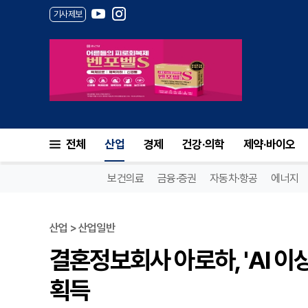
기사제보
전체
산업
경제
건강·의학
제약·바이오
보건의료
금융·증권
자동차·항공
에너지
산업 > 산업일반
결혼정보회사 아로하, 'AI 이상
획득