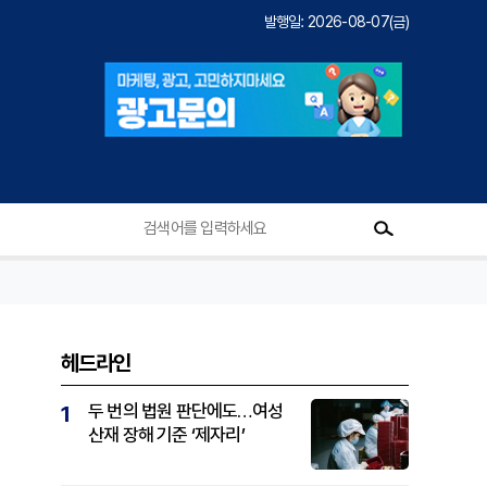
발행일: 2026-08-07(금)
헤드라인
두 번의 법원 판단에도…여성
1
산재 장해 기준 ‘제자리’