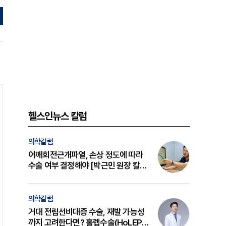
헬스인뉴스 칼럼
의학칼럼
어깨회전근개파열, 손상 정도에 따라
수술 여부 결정해야 [박근민 원장 칼
럼]
의학칼럼
거대 전립선비대증 수술, 재발 가능성
까지 고려한다면? 홀렙수술(HoLEP)