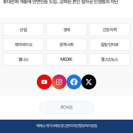
휴대전화 개통에 안면인증 도입...강화된 본인 절차로 민생범죄 차단
산업
경제
건강·의학
제약·바이오
정책·사회
칼럼·인터뷰
웰니스
MEDI·K
헬스인뉴스
PC버전
매체소개
기사제보
광고문의
개인정보처리방침