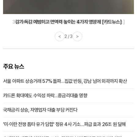
감기·독감 예방하고 면역력 높이는 4가지 영양제 [카드뉴스]
<
3 / 3
>
주요 뉴스
서울 아파트 상승거래 57% 돌파…집값 반등, 강남 넘어 외곽까지 확산
카드론 확대에도 수익성 하락…중금리대출 영향
국채금리 상승, 자영업자 대출 부담 커진다
'미·이란 전쟁 틈타 유가 담합' 정유 4사 기소…파급 효과 26조 원 달해