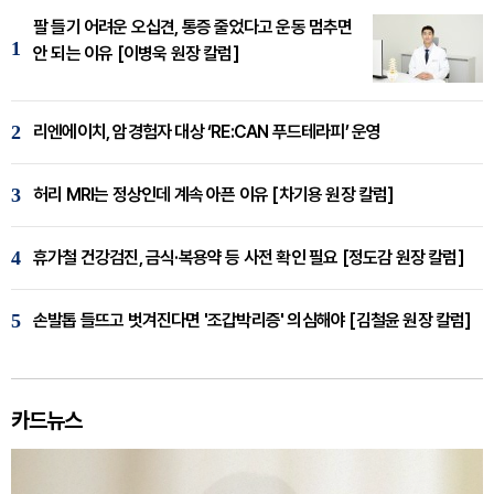
팔 들기 어려운 오십견, 통증 줄었다고 운동 멈추면
1
안 되는 이유 [이병욱 원장 칼럼]
2
리엔에이치, 암경험자 대상 ‘RE:CAN 푸드테라피’ 운영
3
허리 MRI는 정상인데 계속 아픈 이유 [차기용 원장 칼럼]
4
휴가철 건강검진, 금식·복용약 등 사전 확인 필요 [정도감 원장 칼럼]
5
손발톱 들뜨고 벗겨진다면 '조갑박리증' 의심해야 [김철윤 원장 칼럼]
카드뉴스