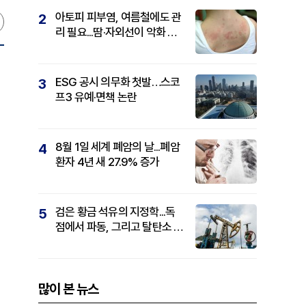
아토피 피부염, 여름철에도 관
2
리 필요...땀·자외선이 악화 요
인
ESG 공시 의무화 첫발…스코
3
프3 유예·면책 논란
8월 1일 세계 폐암의 날...폐암
4
환자 4년 새 27.9% 증가
검은 황금 석유의 지정학...독
5
점에서 파동, 그리고 탈탄소 패
권까지
많이 본 뉴스