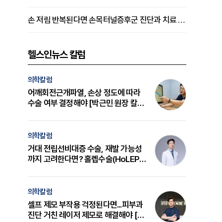
손 저림 반복된다면 손목터널증후군 진단과 치료 시기 살펴야 [김동현 원장 칼럼]
헬스인뉴스 칼럼
의학칼럼
어깨회전근개파열, 손상 정도에 따라
수술 여부 결정해야 [박근민 원장 칼
럼]
의학칼럼
거대 전립선비대증 수술, 재발 가능성
까지 고려한다면? 홀렙수술(HoLEP)
의 원리와 선택 기준 [길건 원장 칼럼]
의학칼럼
셀프 제모 부작용 걱정된다면...피부과
진단 거친 레이저 제모로 해결해야 [변