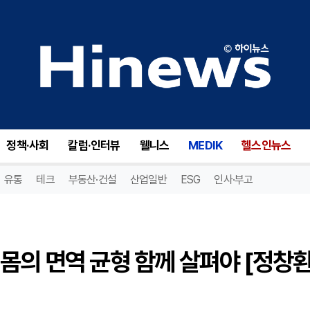
성인기에도 이어지는 아토피, 몸의 면역 균형 함께 살펴야 [정창환 원장 칼럼]
정책·사회
칼럼·인터뷰
웰니스
MEDIK
헬스인뉴스
유통
테크
부동산·건설
산업일반
ESG
인사·부고
몸의 면역 균형 함께 살펴야 [정창