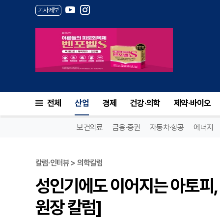
기사제보
전체
산업
경제
건강·의학
제약·바이오
보건의료
금융·증권
자동차·항공
에너지
칼럼·인터뷰 > 의학칼럼
성인기에도 이어지는 아토피, 
원장 칼럼]