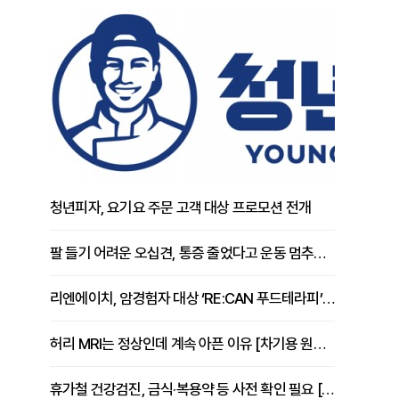
청년피자, 요기요 주문 고객 대상 프로모션 전개
팔 들기 어려운 오십견, 통증 줄었다고 운동 멈추면 안 되는 이유 [이병욱 원장 칼럼]
리엔에이치, 암경험자 대상 ‘RE:CAN 푸드테라피’ 운영
허리 MRI는 정상인데 계속 아픈 이유 [차기용 원장 칼럼]
휴가철 건강검진, 금식·복용약 등 사전 확인 필요 [정도감 원장 칼럼]