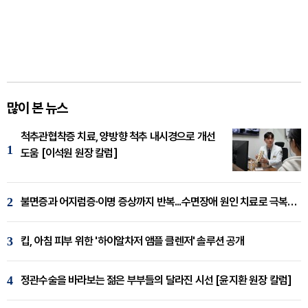
많이 본 뉴스
척추관협착증 치료, 양방향 척추 내시경으로 개선
1
도움 [이석원 원장 칼럼]
2
불면증과 어지럼증·이명 증상까지 반복...수면장애 원인 치료로 극복해야
3
킵, 아침 피부 위한 '하이알차저 앰플 클렌저' 솔루션 공개
4
정관수술을 바라보는 젊은 부부들의 달라진 시선 [윤지환 원장 칼럼]