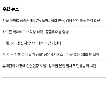
주요 뉴스
서울 아파트 상승거래 57% 돌파…집값 반등, 강남 넘어 외곽까지 확산
카드론 확대에도 수익성 하락…중금리대출 영향
국채금리 상승, 자영업자 대출 부담 커진다
'미·이란 전쟁 틈타 유가 담합' 정유 4사 기소…파급 효과 26조 원 달해
휴대전화 개통에 안면인증 도입...강화된 본인 절차로 민생범죄 차단