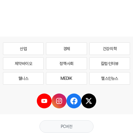
산업
경제
건강·의학
제약·바이오
정책·사회
칼럼·인터뷰
웰니스
MEDI·K
헬스인뉴스
PC버전