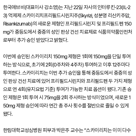
한국애브비(대표이사 강소영)는 지난 22일 자사의 인터루킨-23(IL-2
3) 억제제 스카이리치프리필드시린지주(Skyrizi, 성분명 리산키주맙,
Risankizumab)의 새로운 제형인 프리필드시린지 및 프리필드펜 150
mg가 중등도에서 중증의 성인 판상 건선 치료제로 식품의약품안전처
로부터 추가 승인 받았다고 밝혔다.
이번에 승인된 스카이리치 150mg 제형은 1회에 150mg을 단일 투여
하는 방식으로, 초기에 2회(0주차와 4주차) 투여하고 이후 12주마다
투여한다. 스카이리치는 이번 추가 승인을 통해 중등도에서 중증의 성
인 판상 건선 치료에 있어 프리필드시린지와 프리필드펜 두 가지 제형
으로 연 4회(유지요법 기준) 투여가 가능한 치료 옵션이 됐다. 기존 승
인 제형은 1회 투여 시 75mg을 2회 주사하는 방식이었으며, 새로운 1
50mg 제형 승인에 따라 연간 총 주사 횟수를 절반으로 줄일 수 있게
됐다.
한림대학교성심병원 피부과 박은주 교수는 “스카이리치는 이미 다수