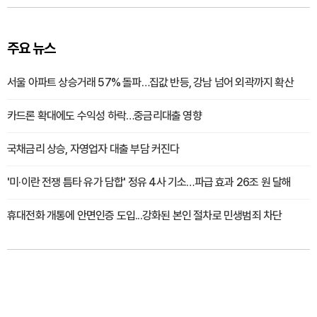
주요 뉴스
서울 아파트 상승거래 57% 돌파…집값 반등, 강남 넘어 외곽까지 확산
카드론 확대에도 수익성 하락…중금리대출 영향
국채금리 상승, 자영업자 대출 부담 커진다
'미·이란 전쟁 틈타 유가 담합' 정유 4사 기소…파급 효과 26조 원 달해
휴대전화 개통에 안면인증 도입...강화된 본인 절차로 민생범죄 차단