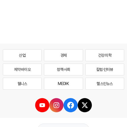
산업
경제
건강·의학
제약·바이오
정책·사회
칼럼·인터뷰
웰니스
MEDI·K
헬스인뉴스