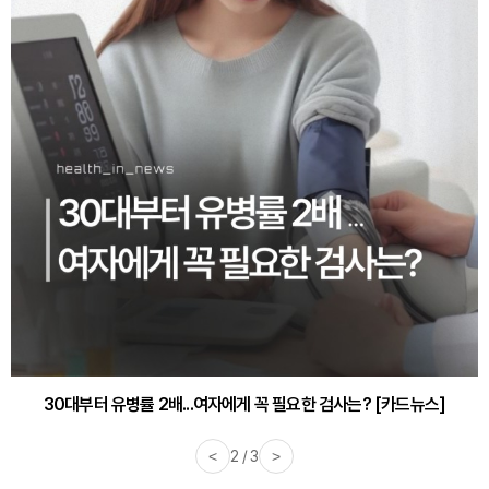
30대부터 유병률 2배...여자에게 꼭 필요한 검사는? [카드뉴스]
감기·독감 예방하고 면역력 높이는 4가지 영양제 [카드뉴스]
<
2 / 3
>