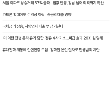
서울 아파트 상승거래 57% 돌파…집값 반등, 강남 넘어 외곽까지 확산
카드론 확대에도 수익성 하락…중금리대출 영향
국채금리 상승, 자영업자 대출 부담 커진다
'미·이란 전쟁 틈타 유가 담합' 정유 4사 기소…파급 효과 26조 원 달해
휴대전화 개통에 안면인증 도입...강화된 본인 절차로 민생범죄 차단