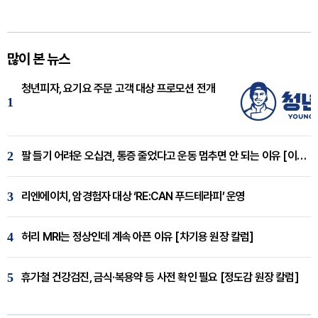
많이 본 뉴스
청년피자, 요기요 주문 고객 대상 프로모션 전개
1
2
팔 들기 어려운 오십견, 통증 줄었다고 운동 멈추면 안 되는 이유 [이병욱 원장 칼럼]
3
리엔에이치, 암경험자 대상 ‘RE:CAN 푸드테라피’ 운영
4
허리 MRI는 정상인데 계속 아픈 이유 [차기용 원장 칼럼]
5
휴가철 건강검진, 금식·복용약 등 사전 확인 필요 [정도감 원장 칼럼]