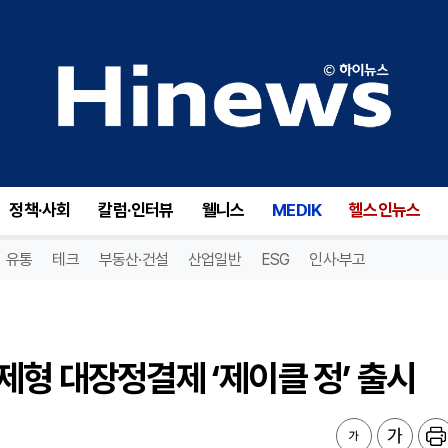
형 대장정결제 ‘제이클 정’ 출시
정책·사회
칼럼·인터뷰
웰니스
MEDIK
헬스인뉴스
유통
테크
부동산·건설
산업일반
ESG
인사·부고
제형 대장정결제 ‘제이클 정’ 출시