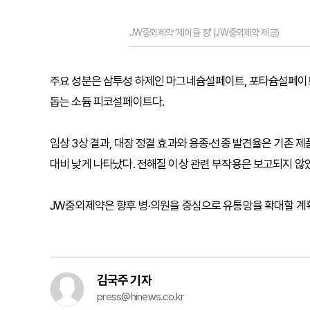
JW중외제약 ‘제이클 정’ (JW중외제약 제공)
주요 성분은 삼투성 하제인 마그네슘설페이트, 포타슘설페이트
돕는 소듐 피코설페이트다.
임상 3상 결과, 대장 정결 효과와 용종·선종 발견율은 기존 제품
대비 낮게 나타났다. 전해질 이상 관련 부작용은 보고되지 않
JW중외제약은 향후 병·의원을 중심으로 유통망을 확대할 계
김국주 기자
press@hinews.co.kr