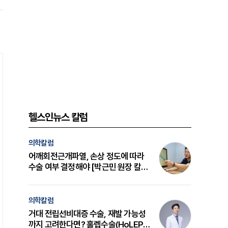
헬스인뉴스 칼럼
의학칼럼
어깨회전근개파열, 손상 정도에 따라
수술 여부 결정해야 [박근민 원장 칼
럼]
의학칼럼
거대 전립선비대증 수술, 재발 가능성
까지 고려한다면? 홀렙수술(HoLEP)