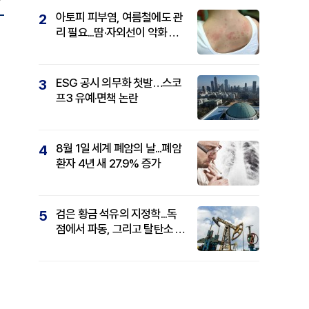
아토피 피부염, 여름철에도 관
2
리 필요...땀·자외선이 악화 요
인
ESG 공시 의무화 첫발…스코
3
프3 유예·면책 논란
8월 1일 세계 폐암의 날...폐암
4
환자 4년 새 27.9% 증가
검은 황금 석유의 지정학...독
5
점에서 파동, 그리고 탈탄소 패
권까지