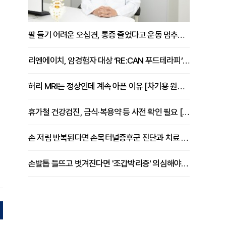
팔 들기 어려운 오십견, 통증 줄었다고 운동 멈추면 안 되는 이유 [이병욱 원장 칼럼]
리엔에이치, 암경험자 대상 ‘RE:CAN 푸드테라피’ 운영
허리 MRI는 정상인데 계속 아픈 이유 [차기용 원장 칼럼]
휴가철 건강검진, 금식·복용약 등 사전 확인 필요 [정도감 원장 칼럼]
손 저림 반복된다면 손목터널증후군 진단과 치료 시기 살펴야 [김동현 원장 칼럼]
손발톱 들뜨고 벗겨진다면 '조갑박리증' 의심해야 [김철윤 원장 칼럼]