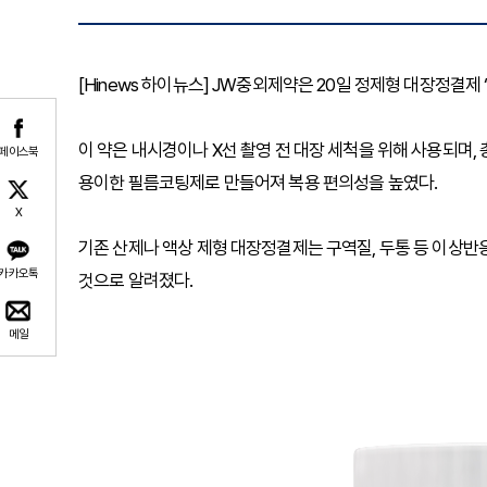
[Hinews 하이뉴스] JW중외제약은 20일 정제형 대장정결제
이 약은 내시경이나 X선 촬영 전 대장 세척을 위해 사용되며,
페이스북
용이한 필름코팅제로 만들어져 복용 편의성을 높였다.
X
기존 산제나 액상 제형 대장정결제는 구역질, 두통 등 이상반
카카오톡
것으로 알려졌다.
메일