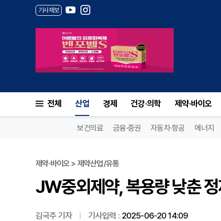
기사제보
JW중외제약, 복용량 낮춘 정제
전체
산업
경제
건강·의학
제약·바이오
보건의료
금융·증권
자동차·항공
에너지
제약·바이오 > 제약산업/유통
JW중외제약, 복용량 낮춘 정
김국주 기자
기사입력 :
2025-06-20 14:09