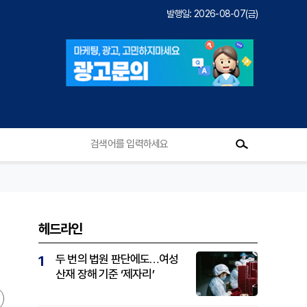
발행일: 2026-08-07(금)
헤드라인
두 번의 법원 판단에도…여성
1
산재 장해 기준 ‘제자리’