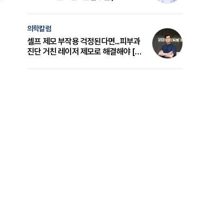
의 원리와 선택 기준 [길건 원장 칼럼]
의학칼럼
셀프 제모 부작용 걱정된다면...피부과
진단 거친 레이저 제모로 해결해야 [변
준석 원장 칼럼]