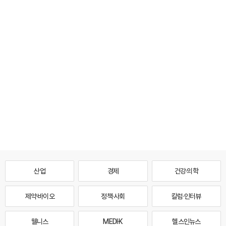
산업
경제
건강·의학
제약·바이오
정책·사회
칼럼·인터뷰
웰니스
MEDI·K
헬스인뉴스