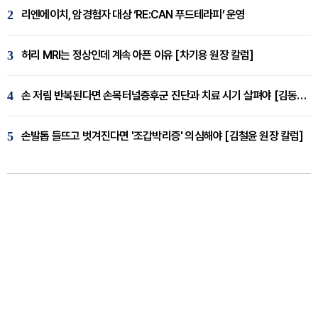
2
리엔에이치, 암경험자 대상 ‘RE:CAN 푸드테라피’ 운영
3
허리 MRI는 정상인데 계속 아픈 이유 [차기용 원장 칼럼]
4
손 저림 반복된다면 손목터널증후군 진단과 치료 시기 살펴야 [김동현 원장 칼럼]
5
손발톱 들뜨고 벗겨진다면 '조갑박리증' 의심해야 [김철윤 원장 칼럼]