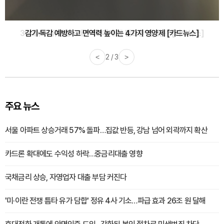
감기·독감 예방하고 면역력 높이는 4가지 영양제 [카드뉴스]
<
3 / 3
>
주요 뉴스
서울 아파트 상승거래 57% 돌파…집값 반등, 강남 넘어 외곽까지 확산
카드론 확대에도 수익성 하락…중금리대출 영향
국채금리 상승, 자영업자 대출 부담 커진다
'미·이란 전쟁 틈타 유가 담합' 정유 4사 기소…파급 효과 26조 원 달해