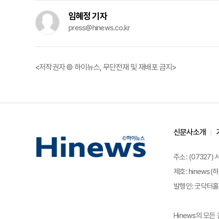
임혜정 기자
press@hinews.co.kr
<저작권자 © 하이뉴스, 무단전재 및 재배포 금지>
신문사소개
주소: (07327)
제호: hinews(하
발행인: 굿닥터홀딩
Hinews의 모