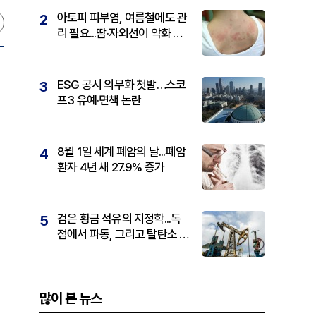
아토피 피부염, 여름철에도 관
2
리 필요...땀·자외선이 악화 요
인
ESG 공시 의무화 첫발…스코
3
프3 유예·면책 논란
8월 1일 세계 폐암의 날...폐암
4
환자 4년 새 27.9% 증가
검은 황금 석유의 지정학...독
5
점에서 파동, 그리고 탈탄소 패
권까지
많이 본 뉴스