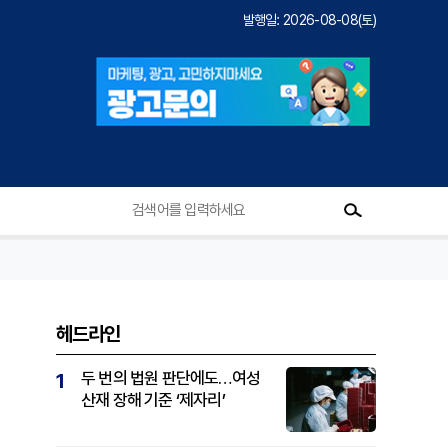
발행일: 2026-08-08(토)
헤드라인
두 번의 법원 판단에도…여성
1
산재 장해 기준 ‘제자리’