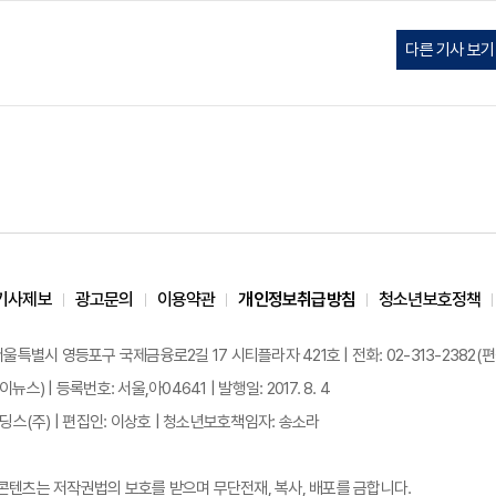
다른 기사 보기
기사제보
광고문의
이용약관
개인정보취급방침
청소년보호정책
 서울특별시 영등포구 국제금융로2길 17 시티플라자 421호 | 전화: 02-313-2382(편집국: 
이뉴스) | 등록번호: 서울,아04641 | 발행일: 2017. 8. 4
스(주) | 편집인: 이상호 | 청소년보호책임자: 송소라
든 콘텐츠는 저작권법의 보호를 받으며 무단전재, 복사, 배포를 금합니다.