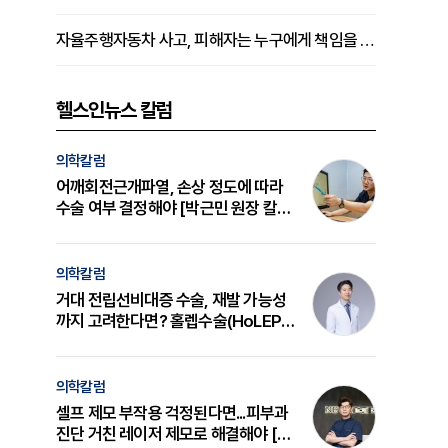
자율주행자동차 사고, 피해자는 누구에게 책임을 물을 수 있을까
헬스인뉴스 칼럼
의학칼럼
어깨회전근개파열, 손상 정도에 따라
수술 여부 결정해야 [박근민 원장 칼
럼]
의학칼럼
거대 전립선비대증 수술, 재발 가능성
까지 고려한다면? 홀렙수술(HoLEP)
의 원리와 선택 기준 [길건 원장 칼럼]
의학칼럼
셀프 제모 부작용 걱정된다면...피부과
진단 거친 레이저 제모로 해결해야 [변