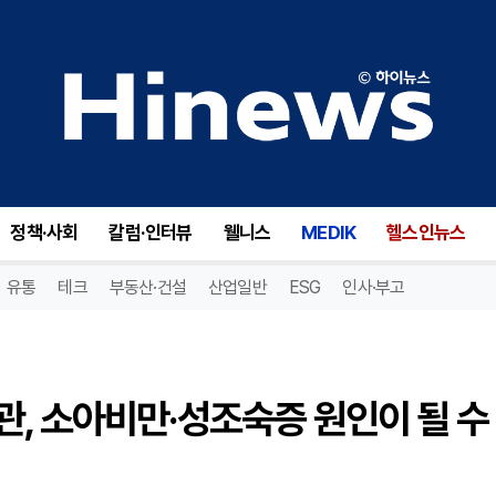
겨울방학 이후 흐트러진 식습관, 소아비만·성조숙증 원인이 될 수 있어 [이훈기 원장 칼럼]
정책·사회
칼럼·인터뷰
웰니스
MEDIK
헬스인뉴스
유통
테크
부동산·건설
산업일반
ESG
인사·부고
, 소아비만·성조숙증 원인이 될 수