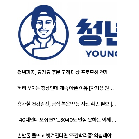
청년피자, 요기요 주문 고객 대상 프로모션 전개
허리 MRI는 정상인데 계속 아픈 이유 [차기용 원장 칼럼]
휴가철 건강검진, 금식·복용약 등 사전 확인 필요 [정도감 원장 칼럼]
"40대인데 오십견?"...3040도 안심 못하는 어깨 유착성 관절낭염
손발톱 들뜨고 벗겨진다면 '조갑박리증' 의심해야 [김철윤 원장 칼럼]