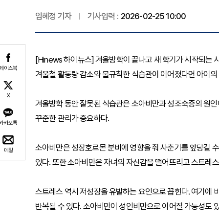
임혜정 기자
기사입력 :
2026-02-25 10:00
[Hinews 하이뉴스] 겨울방학이 끝나고 새 학기가 시작되는 
페이스북
겨울철 활동량 감소와 불규칙한 식습관이 이어졌다면 아이의 성
X
겨울방학 동안 잘못된 식습관은 소아비만과 성조숙증의 원인이 될
꾸준한 관리가 중요하다.
카카오톡
소아비만은 성장호르몬 분비에 영향을 줘 사춘기를 앞당길 수 있
메일
있다. 또한 소아비만은 자녀의 자신감을 떨어뜨리고 스트레스
스트레스 역시 저성장을 유발하는 요인으로 꼽힌다. 여기에 
반복될 수 있다. 소아비만이 성인비만으로 이어질 가능성도 있