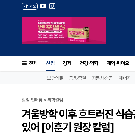
기사제보
전체
산업
경제
건강·의학
제약·바이오
보건의료
금융·증권
자동차·항공
에너지
칼럼·인터뷰 > 의학칼럼
겨울방학 이후 흐트러진 식습관
있어 [이훈기 원장 칼럼]