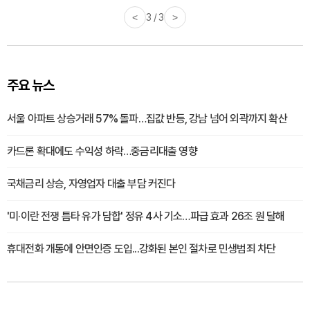
<
3 / 3
>
주요 뉴스
서울 아파트 상승거래 57% 돌파…집값 반등, 강남 넘어 외곽까지 확산
카드론 확대에도 수익성 하락…중금리대출 영향
국채금리 상승, 자영업자 대출 부담 커진다
'미·이란 전쟁 틈타 유가 담합' 정유 4사 기소…파급 효과 26조 원 달해
휴대전화 개통에 안면인증 도입...강화된 본인 절차로 민생범죄 차단