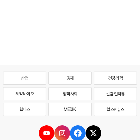
산업
경제
건강·의학
제약·바이오
정책·사회
칼럼·인터뷰
웰니스
MEDI·K
헬스인뉴스