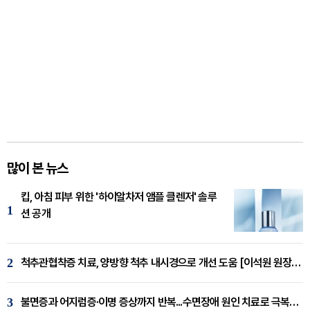
많이 본 뉴스
킵, 아침 피부 위한 '하이알차저 앰플 클렌저' 솔루
1
션 공개
2
척추관협착증 치료, 양방향 척추 내시경으로 개선 도움 [이석원 원장 칼럼]
3
불면증과 어지럼증·이명 증상까지 반복...수면장애 원인 치료로 극복해야