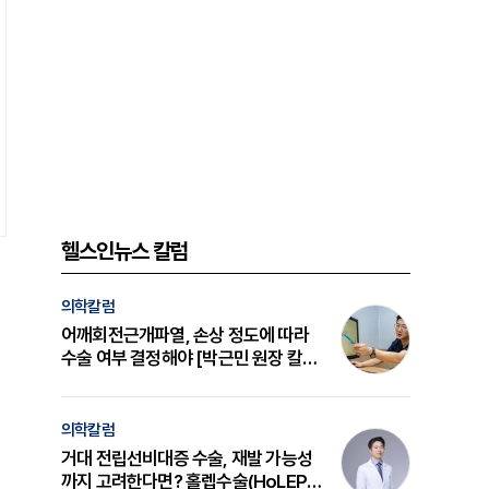
헬스인뉴스 칼럼
의학칼럼
어깨회전근개파열, 손상 정도에 따라
수술 여부 결정해야 [박근민 원장 칼
럼]
의학칼럼
거대 전립선비대증 수술, 재발 가능성
까지 고려한다면? 홀렙수술(HoLEP)