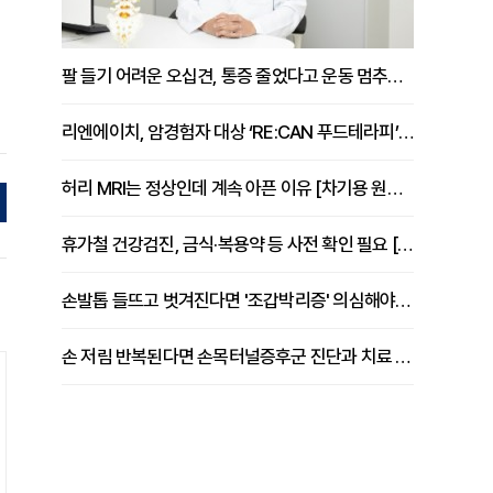
팔 들기 어려운 오십견, 통증 줄었다고 운동 멈추면 안 되는 이유 [이병욱 원장 칼럼]
리엔에이치, 암경험자 대상 ‘RE:CAN 푸드테라피’ 운영
허리 MRI는 정상인데 계속 아픈 이유 [차기용 원장 칼럼]
휴가철 건강검진, 금식·복용약 등 사전 확인 필요 [정도감 원장 칼럼]
손발톱 들뜨고 벗겨진다면 '조갑박리증' 의심해야 [김철윤 원장 칼럼]
손 저림 반복된다면 손목터널증후군 진단과 치료 시기 살펴야 [김동현 원장 칼럼]