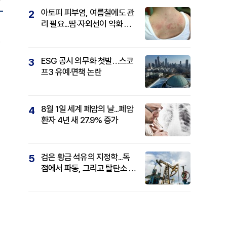
아토피 피부염, 여름철에도 관
2
리 필요...땀·자외선이 악화 요
인
.
ESG 공시 의무화 첫발…스코
3
프3 유예·면책 논란
8월 1일 세계 폐암의 날...폐암
4
환자 4년 새 27.9% 증가
검은 황금 석유의 지정학...독
5
점에서 파동, 그리고 탈탄소 패
권까지