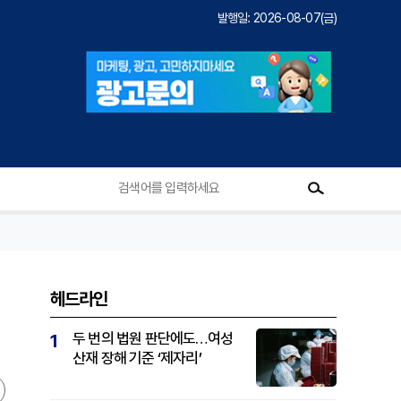
발행일: 2026-08-07(금)
헤드라인
두 번의 법원 판단에도…여성
1
산재 장해 기준 ‘제자리’