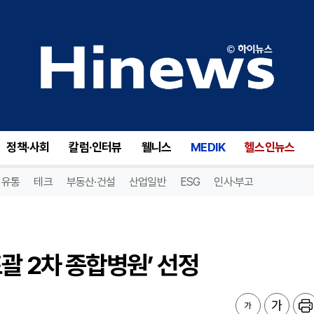
 2차 종합병원’ 선정
정책·사회
칼럼·인터뷰
웰니스
MEDIK
헬스인뉴스
유통
테크
부동산·건설
산업일반
ESG
인사·부고
괄 2차 종합병원’ 선정