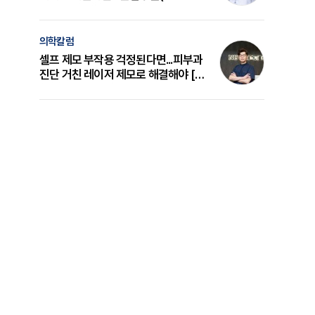
의 원리와 선택 기준 [길건 원장 칼럼]
의학칼럼
셀프 제모 부작용 걱정된다면...피부과
진단 거친 레이저 제모로 해결해야 [변
준석 원장 칼럼]