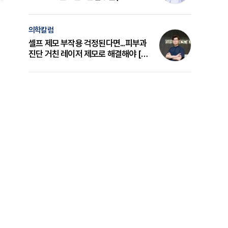
의 원리와 선택 기준 [길건 원장 칼럼]
의학칼럼
셀프 제모 부작용 걱정된다면...피부과
진단 거친 레이저 제모로 해결해야 [변
준석 원장 칼럼]