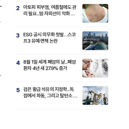
아토피 피부염, 여름철에도 관
2
리 필요...땀·자외선이 악화 요
인
아
ESG 공시 의무화 첫발…스코
3
프3 유예·면책 논란
8월 1일 세계 폐암의 날...폐암
4
환자 4년 새 27.9% 증가
.
검은 황금 석유의 지정학...독
5
점에서 파동, 그리고 탈탄소 패
권까지