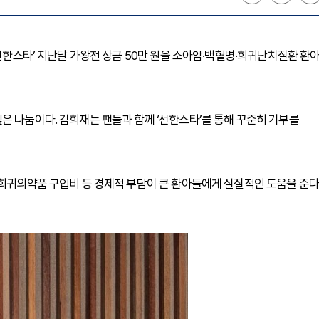
‘선한스타’ 지난달 가왕전 상금 50만 원을 소아암·백혈병·희귀난치질환 환
은 나눔이다. 김희재는 팬들과 함께 ‘선한스타’를 통해 꾸준히 기부를
 희귀의약품 구입비 등 경제적 부담이 큰 환아들에게 실질적인 도움을 준다