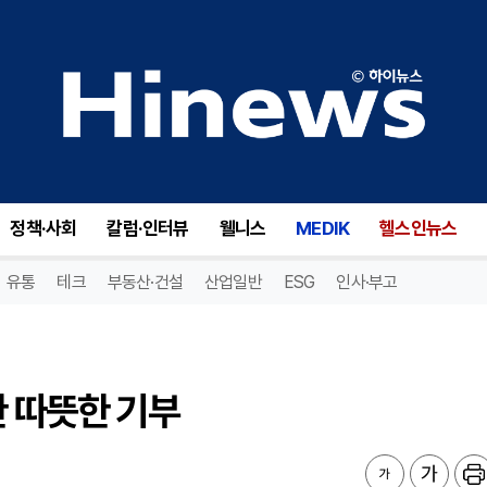
 따뜻한 기부
정책·사회
칼럼·인터뷰
웰니스
MEDIK
헬스인뉴스
유통
테크
부동산·건설
산업일반
ESG
인사·부고
한 따뜻한 기부