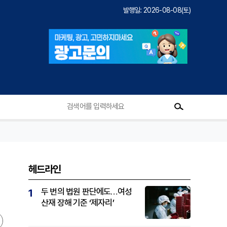
발행일: 2026-08-08(토)
헤드라인
두 번의 법원 판단에도…여성
1
산재 장해 기준 ‘제자리’