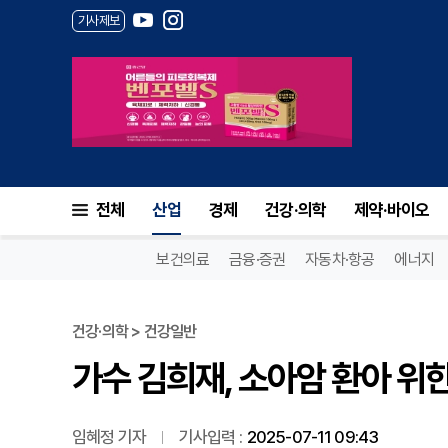
기사제보
가수 김희재, 소아암 환아 위한
전체
산업
경제
건강·의학
제약·바이오
보건의료
금융·증권
자동차·항공
에너지
건강·의학 > 건강일반
가수 김희재, 소아암 환아 위
임혜정 기자
기사입력 :
2025-07-11 09:43