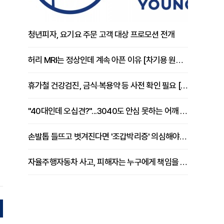
청년피자, 요기요 주문 고객 대상 프로모션 전개
허리 MRI는 정상인데 계속 아픈 이유 [차기용 원장 칼럼]
휴가철 건강검진, 금식·복용약 등 사전 확인 필요 [정도감 원장 칼럼]
"40대인데 오십견?"...3040도 안심 못하는 어깨 유착성 관절낭염
손발톱 들뜨고 벗겨진다면 '조갑박리증' 의심해야 [김철윤 원장 칼럼]
자율주행자동차 사고, 피해자는 누구에게 책임을 물을 수 있을까