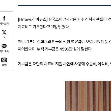
[Hinews 하이뉴스] 한국소아암재단은 가수 김희재 팬들이 
페이스북
치료비로 기부했다고 11일 밝혔다.
X
이번 기부는 김희재와 팬들의 선한 영향력이 모여 이뤄진 뜻깊
이어왔으며, 누적 기부금은 4596만 원에 달한다.
카카오톡
기부금은 재단의 치료비 지원 사업에 사용돼 수술비, 이식비,
메일