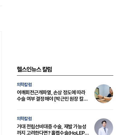
헬스인뉴스 칼럼
의학칼럼
어깨회전근개파열, 손상 정도에 따라
수술 여부 결정해야 [박근민 원장 칼
럼]
의학칼럼
거대 전립선비대증 수술, 재발 가능성
까지 고려한다면? 홀렙수술(HoLEP)