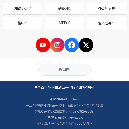
제약·바이오
정책·사회
칼럼·인터뷰
웰니스
MEDI·K
헬스인뉴스
PC버전
매체소개
기사제보
광고문의
개인정보처리방침
제호: hinews(하이뉴스)
주소: 서울특별시 영등포구 국제금융로2길 17 시티플라자 421호
전화: 02-313-2382(편집국: 02-782-2382)
이메일: press@hinews.co.kr
등록번호: 서울,아04641 | 등록일: 2017. 8. 4