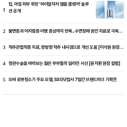
킵, 아침 피부 위한 '하이알차저 앰플 클렌저' 솔루
1
션 공개
2
불면증과 어지럼증·이명 증상까지 반복...수면장애 원인 치료로 극복해야
3
척추관협착증 치료, 양방향 척추 내시경으로 개선 도움 [이석원 원장 칼럼]
4
정관수술을 바라보는 젊은 부부들의 달라진 시선 [윤지환 원장 칼럼]
5
모바 로봇청소기 주요 모델, SSG닷컴서 7일간 브랜드마크 기획전