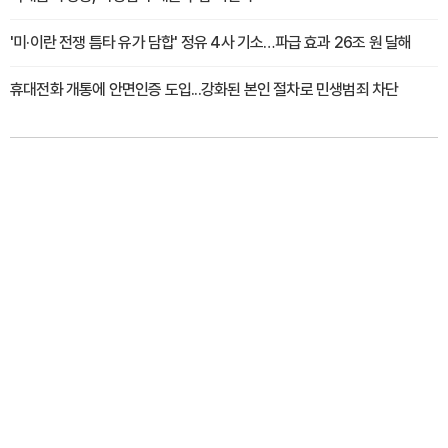
'미·이란 전쟁 틈타 유가 담합' 정유 4사 기소…파급 효과 26조 원 달해
휴대전화 개통에 안면인증 도입...강화된 본인 절차로 민생범죄 차단