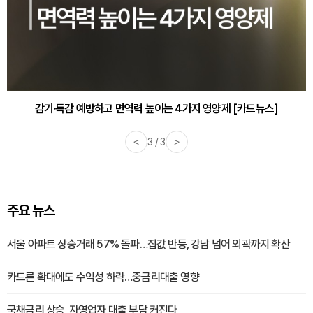
감기·독감 예방하고 면역력 높이는 4가지 영양제 [카드뉴스]
<
3 / 3
>
주요 뉴스
서울 아파트 상승거래 57% 돌파…집값 반등, 강남 넘어 외곽까지 확산
카드론 확대에도 수익성 하락…중금리대출 영향
국채금리 상승, 자영업자 대출 부담 커진다