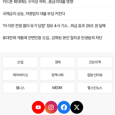
카드론 확대에도 수익성 하락…중금리대출 영향
국채금리 상승, 자영업자 대출 부담 커진다
'미·이란 전쟁 틈타 유가 담합' 정유 4사 기소…파급 효과 26조 원 달해
휴대전화 개통에 안면인증 도입...강화된 본인 절차로 민생범죄 차단
산업
경제
건강·의학
제약·바이오
정책·사회
칼럼·인터뷰
웰니스
MEDI·K
헬스인뉴스