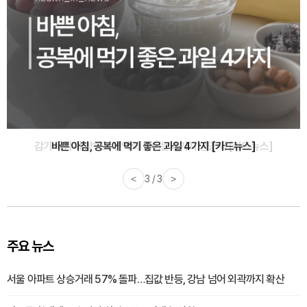
바쁜 아침, 공복에 먹기 좋은 과일 4가지 [카드뉴스]
<
1 / 3
>
주요 뉴스
서울 아파트 상승거래 57% 돌파…집값 반등, 강남 넘어 외곽까지 확산