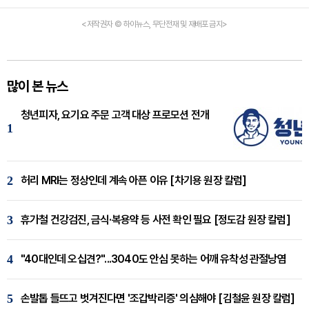
<저작권자 © 하이뉴스, 무단전재 및 재배포 금지>
많이 본 뉴스
청년피자, 요기요 주문 고객 대상 프로모션 전개
1
2
허리 MRI는 정상인데 계속 아픈 이유 [차기용 원장 칼럼]
3
휴가철 건강검진, 금식·복용약 등 사전 확인 필요 [정도감 원장 칼럼]
4
"40대인데 오십견?"...3040도 안심 못하는 어깨 유착성 관절낭염
5
손발톱 들뜨고 벗겨진다면 '조갑박리증' 의심해야 [김철윤 원장 칼럼]