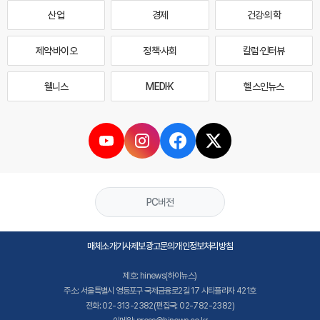
산업
경제
건강·의학
제약·바이오
정책·사회
칼럼·인터뷰
웰니스
MEDI·K
헬스인뉴스
PC버전
매체소개
기사제보
광고문의
개인정보처리방침
제호: hinews(하이뉴스)
주소: 서울특별시 영등포구 국제금융로2길 17 시티플라자 421호
전화: 02-313-2382(편집국: 02-782-2382)