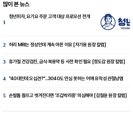
많이 본 뉴스
청년피자, 요기요 주문 고객 대상 프로모션 전개
1
2
허리 MRI는 정상인데 계속 아픈 이유 [차기용 원장 칼럼]
3
휴가철 건강검진, 금식·복용약 등 사전 확인 필요 [정도감 원장 칼럼]
4
"40대인데 오십견?"...3040도 안심 못하는 어깨 유착성 관절낭염
5
손발톱 들뜨고 벗겨진다면 '조갑박리증' 의심해야 [김철윤 원장 칼럼]