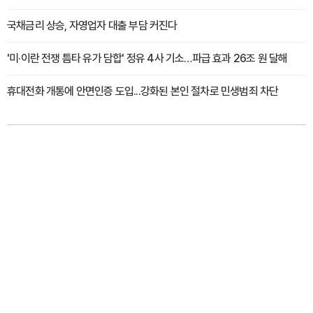
국채금리 상승, 자영업자 대출 부담 커진다
'미·이란 전쟁 틈타 유가 담합' 정유 4사 기소…파급 효과 26조 원 달해
휴대전화 개통에 안면인증 도입...강화된 본인 절차로 민생범죄 차단