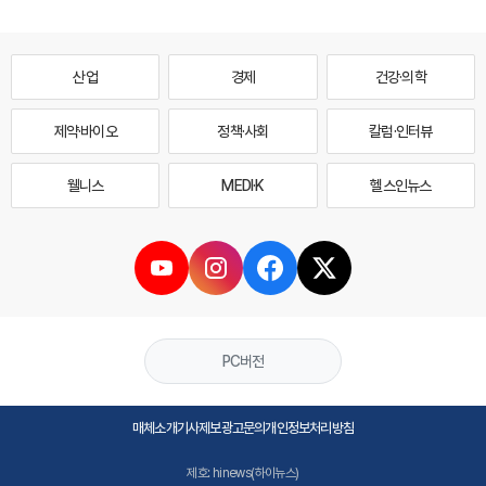
산업
경제
건강·의학
제약·바이오
정책·사회
칼럼·인터뷰
웰니스
MEDI·K
헬스인뉴스
PC버전
매체소개
기사제보
광고문의
개인정보처리방침
제호: hinews(하이뉴스)