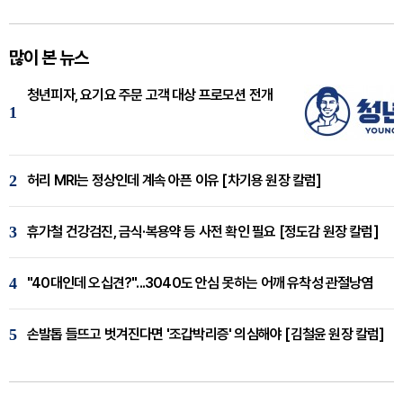
많이 본 뉴스
청년피자, 요기요 주문 고객 대상 프로모션 전개
1
2
허리 MRI는 정상인데 계속 아픈 이유 [차기용 원장 칼럼]
3
휴가철 건강검진, 금식·복용약 등 사전 확인 필요 [정도감 원장 칼럼]
4
"40대인데 오십견?"...3040도 안심 못하는 어깨 유착성 관절낭염
5
손발톱 들뜨고 벗겨진다면 '조갑박리증' 의심해야 [김철윤 원장 칼럼]