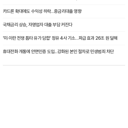
카드론 확대에도 수익성 하락…중금리대출 영향
국채금리 상승, 자영업자 대출 부담 커진다
'미·이란 전쟁 틈타 유가 담합' 정유 4사 기소…파급 효과 26조 원 달해
휴대전화 개통에 안면인증 도입...강화된 본인 절차로 민생범죄 차단