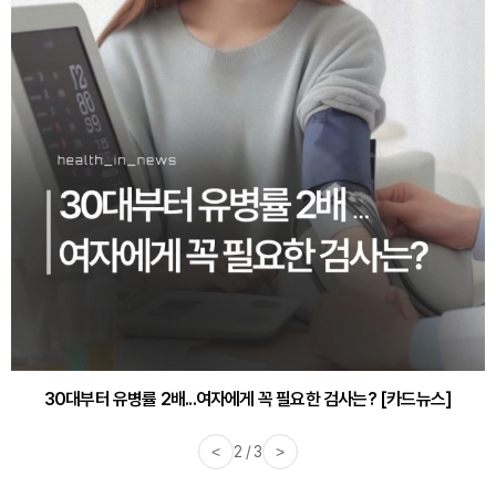
감기·독감 예방하고 면역력 높이는 4가지 영양제 [카드뉴스]
<
3 / 3
>