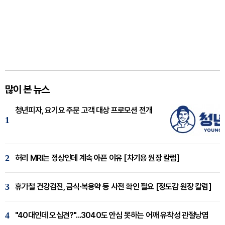
많이 본 뉴스
청년피자, 요기요 주문 고객 대상 프로모션 전개
1
2
허리 MRI는 정상인데 계속 아픈 이유 [차기용 원장 칼럼]
3
휴가철 건강검진, 금식·복용약 등 사전 확인 필요 [정도감 원장 칼럼]
4
"40대인데 오십견?"...3040도 안심 못하는 어깨 유착성 관절낭염