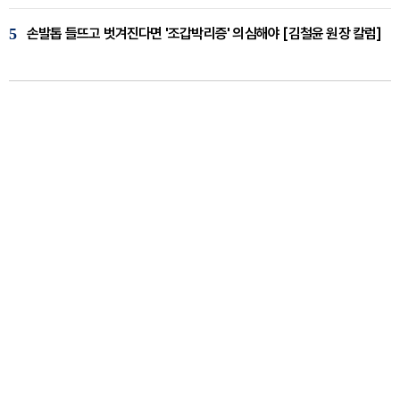
5
손발톱 들뜨고 벗겨진다면 '조갑박리증' 의심해야 [김철윤 원장 칼럼]