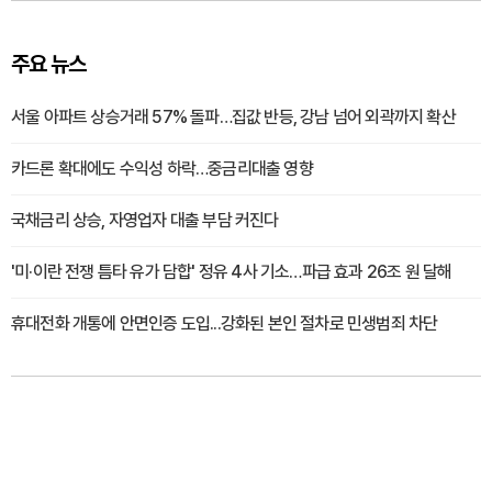
주요 뉴스
서울 아파트 상승거래 57% 돌파…집값 반등, 강남 넘어 외곽까지 확산
카드론 확대에도 수익성 하락…중금리대출 영향
국채금리 상승, 자영업자 대출 부담 커진다
'미·이란 전쟁 틈타 유가 담합' 정유 4사 기소…파급 효과 26조 원 달해
휴대전화 개통에 안면인증 도입...강화된 본인 절차로 민생범죄 차단