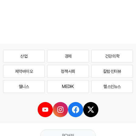
산업
경제
건강·의학
제약·바이오
정책·사회
칼럼·인터뷰
웰니스
MEDI·K
헬스인뉴스
PC버전