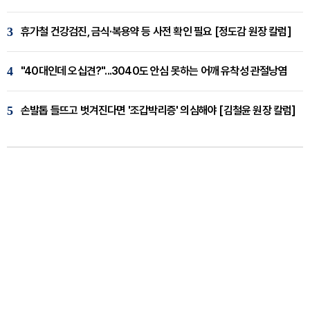
3
휴가철 건강검진, 금식·복용약 등 사전 확인 필요 [정도감 원장 칼럼]
4
"40대인데 오십견?"...3040도 안심 못하는 어깨 유착성 관절낭염
5
손발톱 들뜨고 벗겨진다면 '조갑박리증' 의심해야 [김철윤 원장 칼럼]