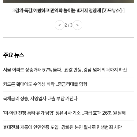
감기·독감 예방하고 면역력 높이는 4가지 영양제 [카드뉴스]
<
3 / 3
>
주요 뉴스
서울 아파트 상승거래 57% 돌파…집값 반등, 강남 넘어 외곽까지 확산
카드론 확대에도 수익성 하락…중금리대출 영향
국채금리 상승, 자영업자 대출 부담 커진다
'미·이란 전쟁 틈타 유가 담합' 정유 4사 기소…파급 효과 26조 원 달해
휴대전화 개통에 안면인증 도입...강화된 본인 절차로 민생범죄 차단