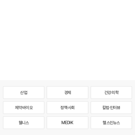
산업
경제
건강·의학
제약·바이오
정책·사회
칼럼·인터뷰
웰니스
MEDI·K
헬스인뉴스