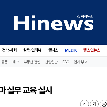
 실무 교육 실시
정책·사회
칼럼·인터뷰
웰니스
MEDIK
헬스인뉴스
유통
테크
부동산·건설
산업일반
ESG
인사·부고
마 실무 교육 실시