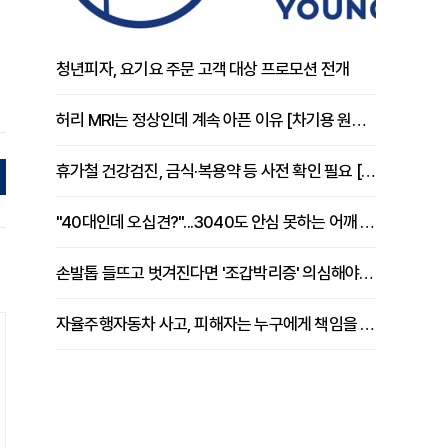
청년피자, 요기요 주문 고객 대상 프로모션 전개
허리 MRI는 정상인데 계속 아픈 이유 [차기용 원장 칼럼]
휴가철 건강검진, 금식·복용약 등 사전 확인 필요 [정도감 원장 칼럼]
"40대인데 오십견?"...3040도 안심 못하는 어깨 유착성 관절낭염
손발톱 들뜨고 벗겨진다면 '조갑박리증' 의심해야 [김철윤 원장 칼럼]
자율주행자동차 사고, 피해자는 누구에게 책임을 물을 수 있을까