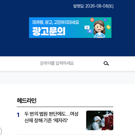
발행일: 2026-08-08(토)
헤드라인
두 번의 법원 판단에도…여성
1
산재 장해 기준 ‘제자리’