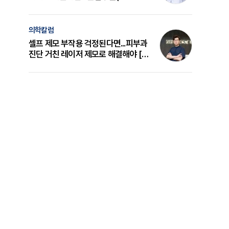
의 원리와 선택 기준 [길건 원장 칼럼]
의학칼럼
셀프 제모 부작용 걱정된다면...피부과
진단 거친 레이저 제모로 해결해야 [변
준석 원장 칼럼]