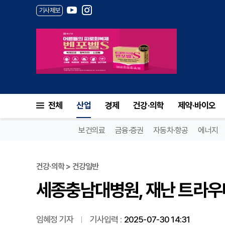
기사제보
세종충남대병원, 재난 트라우마
전체
산업
경제
건강·의학
제약·바이오
보건의료
금융·증권
자동차·항공
에너지
건강·의학 > 건강일반
세종충남대병원, 재난 트라우
임혜정 기자
기사입력 :
2025-07-30 14:31