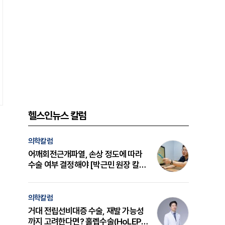
헬스인뉴스 칼럼
의학칼럼
어깨회전근개파열, 손상 정도에 따라
수술 여부 결정해야 [박근민 원장 칼
럼]
의학칼럼
거대 전립선비대증 수술, 재발 가능성
까지 고려한다면? 홀렙수술(HoLEP)