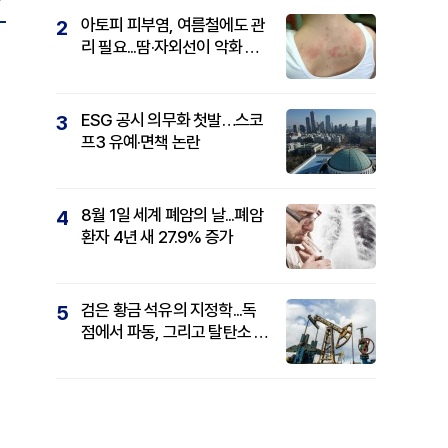
아토피 피부염, 여름철에도 관
2
리 필요...땀·자외선이 악화 요
인
ESG 공시 의무화 첫발…스코
3
프3 유예·면책 논란
8월 1일 세계 폐암의 날...폐암
4
환자 4년 새 27.9% 증가
검은 황금 석유의 지정학...독
5
점에서 파동, 그리고 탈탄소 패
권까지